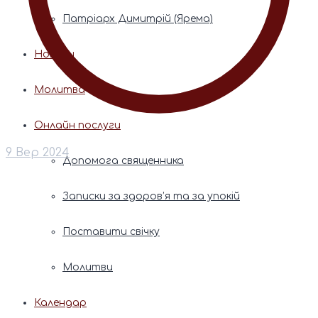
Патріарх Димитрій (Ярема)
Новини
Молитва
Онлайн послуги
9 Вер 2024
Допомога священника
Записки за здоров’я та за упокій
Поставити свічку
Молитви
Календар