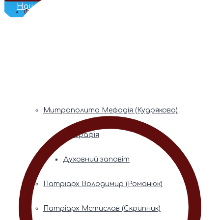
Наш Телеграм
Фонди пам’яті
Митрополита Володимира (Сабодана)
Біографія
Духовний заповіт
Митрополита Мефодія (Кудрякова)
Біографія
Духовний заповіт
Патріарх Володимир (Романюк)
Патріарх Мстислав (Скрипник)