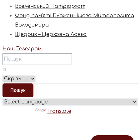
Вселенський Патріархат
Фонд пам’яті Блаженнішого Митрополита
Володимира
Щедрик – Церковна Лавка
Наш Телеграм
із
Powered by
Translate