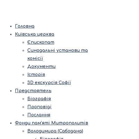
Головна
Київська церква
Єпископат
Синодальні установи та
комісії
Документи
Історія
3D екскурсія Софії
Предстоятель
Біографія
Проповіді
Послання
Фонди пам’яті Митрополитів
Володимира (Сабодана)