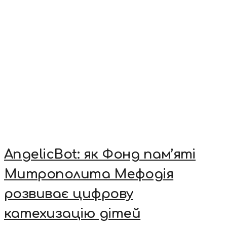
AngelicBot: як Фонд пам’яті
Митрополита Мефодія
розвиває цифрову
катехизацію дітей