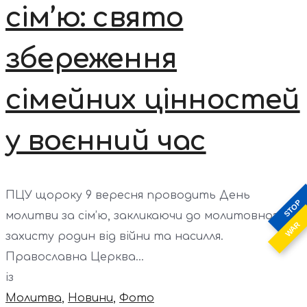
сім’ю: свято
збереження
сімейних цінностей
у воєнний час
ПЦУ щороку 9 вересня проводить День
STOP
молитви за сім’ю, закликаючи до молитовного
WAR
захисту родин від війни та насилля.
Православна Церква...
із
Молитва
,
Новини
,
Фото