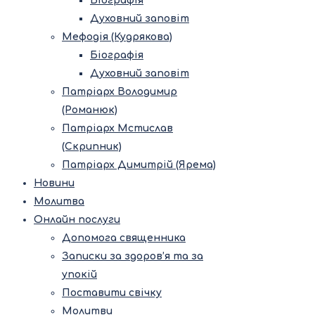
Біографія
Духовний заповіт
Мефодія (Кудрякова)
Біографія
Духовний заповіт
Патріарх Володимир
(Романюк)
Патріарх Мстислав
(Скрипник)
Патріарх Димитрій (Ярема)
Новини
Молитва
Онлайн послуги
Допомога священника
Записки за здоров’я та за
упокій
Поставити свічку
Молитви