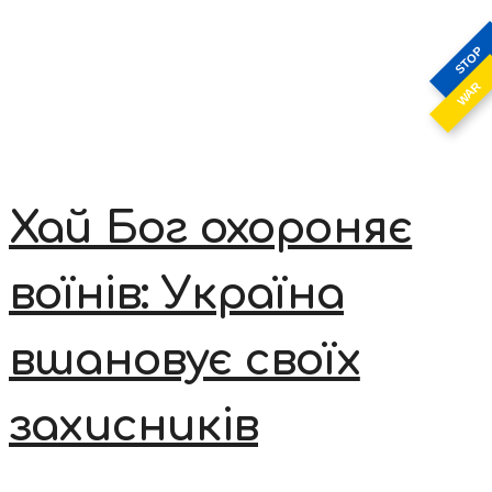
STOP
WAR
Хай Бог охороняє
воїнів: Україна
вшановує своїх
захисників