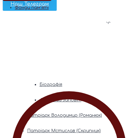
Наш Телеграм
Фонди пам’яті
Митрополита Володимира (Сабодана)
Біографія
Духовний заповіт
Митрополита Мефодія (Кудрякова)
Біографія
Духовний заповіт
Патріарх Володимир (Романюк)
Патріарх Мстислав (Скрипник)