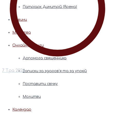
Патріарх Димитрій (Ярема)
Новини
Молитва
Онлайн послуги
Допомога священника
7 Тра 2026
Записки за здоров’я та за упокій
Поставити свічку
Молитви
Календар