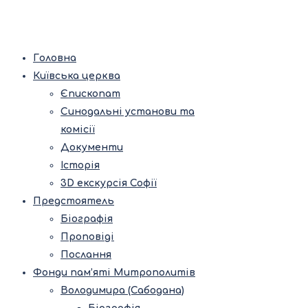
Головна
Київська церква
Єпископат
Синодальні установи та
комісії
Документи
Історія
3D екскурсія Софії
Предстоятель
Біографія
Проповіді
Послання
Фонди пам’яті Митрополитів
Володимира (Сабодана)