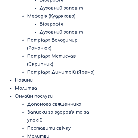
Біографія
Духовний заповіт
Мефодія (Кудрякова)
Біографія
Духовний заповіт
Патріарх Володимир
(Романюк)
Патріарх Мстислав
(Скрипник)
Патріарх Димитрій (Ярема)
Новини
Молитва
Онлайн послуги
Допомога священника
Записки за здоров’я та за
упокій
Поставити свічку
Молитви