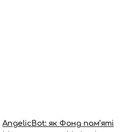
AngelicBot: як Фонд пам’яті