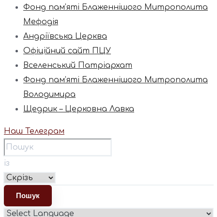
Фонд пам’яті Блаженнішого Митрополита
Мефодія
Андріївська Церква
Офіційний сайт ПЦУ
Вселенський Патріархат
Фонд пам’яті Блаженнішого Митрополита
Володимира
Щедрик – Церковна Лавка
Наш Телеграм
із