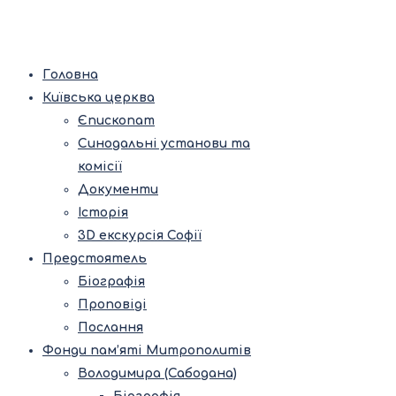
Головна
Київська церква
Єпископат
Синодальні установи та
комісії
Документи
Історія
3D екскурсія Софії
Предстоятель
Біографія
Проповіді
Послання
Фонди пам’яті Митрополитів
Володимира (Сабодана)