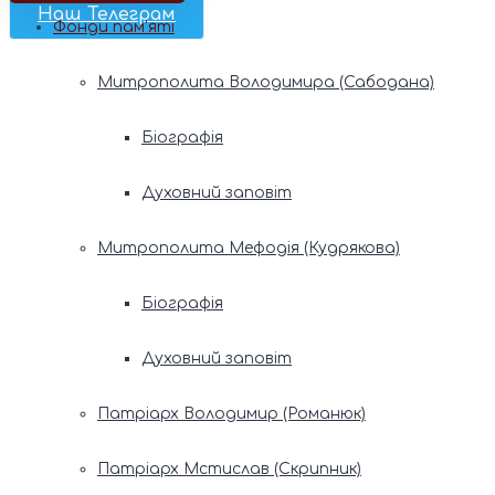
Наш Телеграм
Фонди пам’яті
Митрополита Володимира (Сабодана)
Біографія
Духовний заповіт
Митрополита Мефодія (Кудрякова)
Біографія
Духовний заповіт
Патріарх Володимир (Романюк)
Патріарх Мстислав (Скрипник)