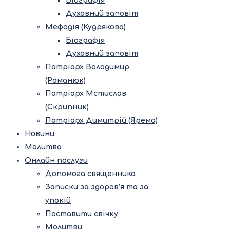
Біографія
Духовний заповіт
Мефодія (Кудрякова)
Біографія
Духовний заповіт
Патріарх Володимир
(Романюк)
Патріарх Мстислав
(Скрипник)
Патріарх Димитрій (Ярема)
Новини
Молитва
Онлайн послуги
Допомога священника
Записки за здоров’я та за
упокій
Поставити свічку
Молитви