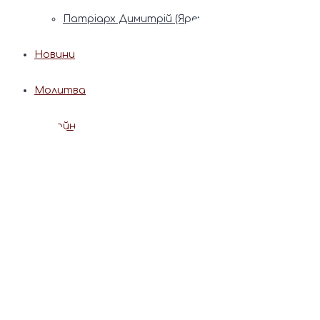
Патріарх Димитрій (Ярема)
Новини
Молитва
Онлайн послуги
Допомога священника
Записки за здоров’я та за упокій
Поставити свічку
Молитви
Календар