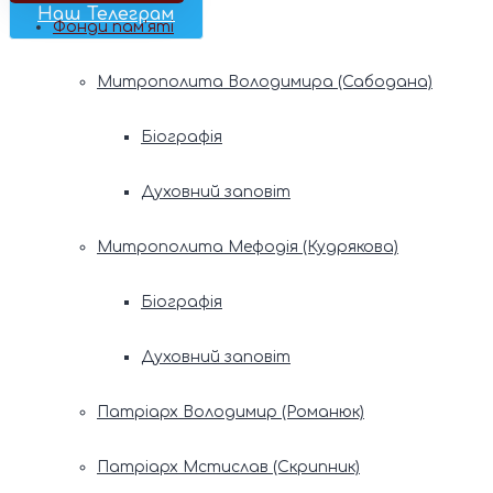
Наш Телеграм
Фонди пам’яті
Митрополита Володимира (Сабодана)
Біографія
Духовний заповіт
Митрополита Мефодія (Кудрякова)
Біографія
Духовний заповіт
Патріарх Володимир (Романюк)
Патріарх Мстислав (Скрипник)