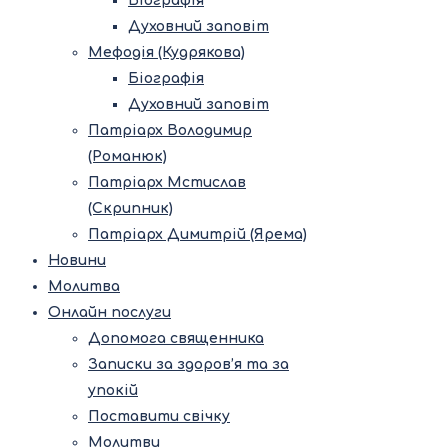
Біографія
Духовний заповіт
Мефодія (Кудрякова)
Біографія
Духовний заповіт
Патріарх Володимир
(Романюк)
Патріарх Мстислав
(Скрипник)
Патріарх Димитрій (Ярема)
Новини
Молитва
Онлайн послуги
Допомога священника
Записки за здоров’я та за
упокій
Поставити свічку
Молитви