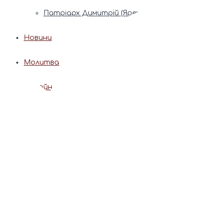
Патріарх Димитрій (Ярема)
Новини
Молитва
Онлайн послуги
Допомога священника
Записки за здоров’я та за упокій
Поставити свічку
Молитви
Календар