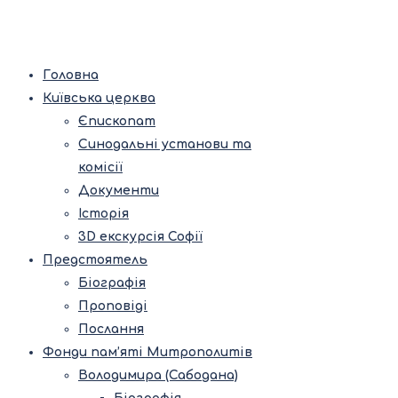
Головна
Київська церква
Єпископат
Синодальні установи та
комісії
Документи
Історія
3D екскурсія Софії
Предстоятель
Біографія
Проповіді
Послання
Фонди пам’яті Митрополитів
Володимира (Сабодана)