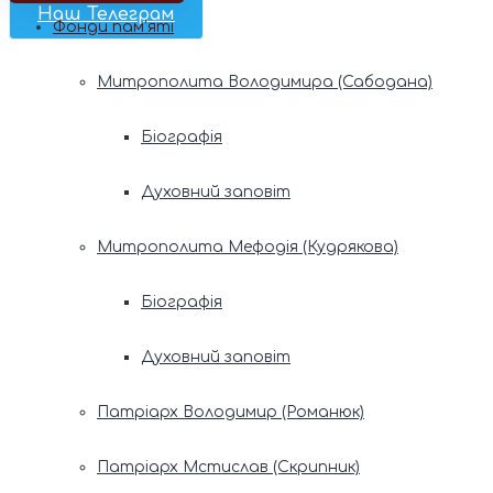
Наш Телеграм
Фонди пам’яті
Митрополита Володимира (Сабодана)
Біографія
Духовний заповіт
Митрополита Мефодія (Кудрякова)
Біографія
Духовний заповіт
Патріарх Володимир (Романюк)
Патріарх Мстислав (Скрипник)