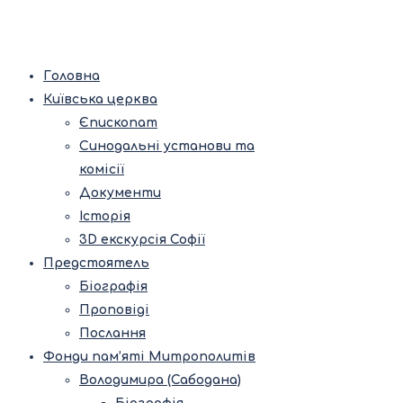
Головна
Київська церква
Єпископат
Синодальні установи та
комісії
Документи
Історія
3D екскурсія Софії
Предстоятель
Біографія
Проповіді
Послання
Фонди пам’яті Митрополитів
Володимира (Сабодана)