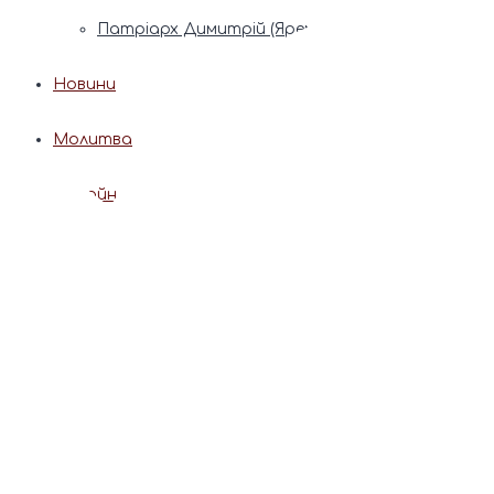
Патріарх Димитрій (Ярема)
Новини
Молитва
Онлайн послуги
Допомога священника
Записки за здоров’я та за упокій
Поставити свічку
Молитви
Календар