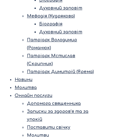
Біографія
Духовний заповіт
Мефодія (Кудрякова)
Біографія
Духовний заповіт
Патріарх Володимир
(Романюк)
Патріарх Мстислав
(Скрипник)
Патріарх Димитрій (Ярема)
Новини
Молитва
Онлайн послуги
Допомога священника
Записки за здоров’я та за
упокій
Поставити свічку
Молитви