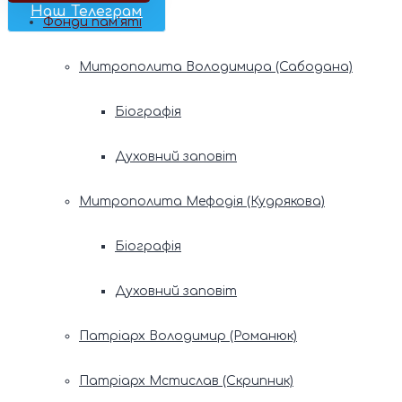
Наш Телеграм
Фонди пам’яті
Митрополита Володимира (Сабодана)
Біографія
Духовний заповіт
Митрополита Мефодія (Кудрякова)
Біографія
Духовний заповіт
Патріарх Володимир (Романюк)
Патріарх Мстислав (Скрипник)