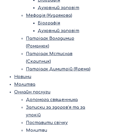
Біографія
Духовний заповіт
Мефодія (Кудрякова)
Біографія
Духовний заповіт
Патріарх Володимир
(Романюк)
Патріарх Мстислав
(Скрипник)
Патріарх Димитрій (Ярема)
Новини
Молитва
Онлайн послуги
Допомога священника
Записки за здоров’я та за
упокій
Поставити свічку
Молитви