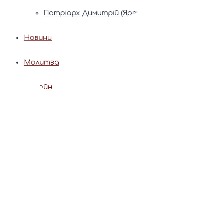
Патріарх Димитрій (Ярема)
Новини
Молитва
Онлайн послуги
Допомога священника
Записки за здоров’я та за упокій
Поставити свічку
Молитви
Календар