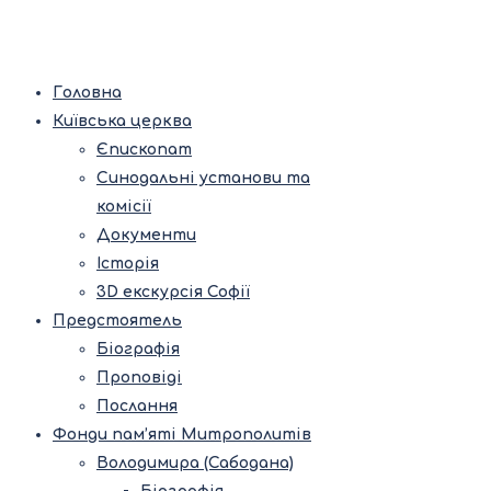
Головна
Київська церква
Єпископат
Синодальні установи та
комісії
Документи
Історія
3D екскурсія Софії
Предстоятель
Біографія
Проповіді
Послання
Фонди пам’яті Митрополитів
Володимира (Сабодана)