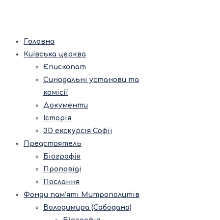
Головна
Київська церква
Єпископат
Синодальні установи та
комісії
Документи
Історія
3D екскурсія Софії
Предстоятель
Біографія
Проповіді
Послання
Фонди пам’яті Митрополитів
Володимира (Сабодана)