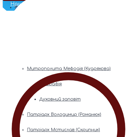
Наш Телеграм
Фонди пам’яті
Митрополита Володимира (Сабодана)
Біографія
Духовний заповіт
Митрополита Мефодія (Кудрякова)
Біографія
Духовний заповіт
Патріарх Володимир (Романюк)
Патріарх Мстислав (Скрипник)