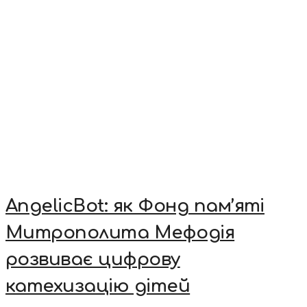
AngelicBot: як Фонд пам’яті
Митрополита Мефодія
розвиває цифрову
катехизацію дітей