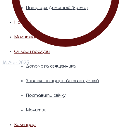
Патріарх Димитрій (Ярема)
Новини
Молитва
Онлайн послуги
16 Лис 2025
Допомога священника
Записки за здоров’я та за упокій
Поставити свічку
Молитви
Календар