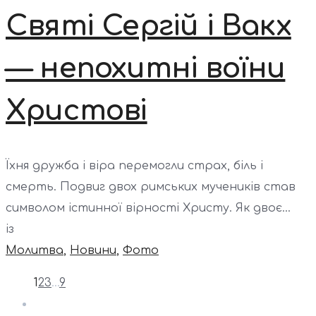
Святі Сергій і Вакх
— непохитні воїни
Христові
Їхня дружба і віра перемогли страх, біль і
смерть. Подвиг двох римських мучеників став
символом істинної вірності Христу. Як двоє...
із
Молитва
,
Новини
,
Фото
1
2
3
…
9