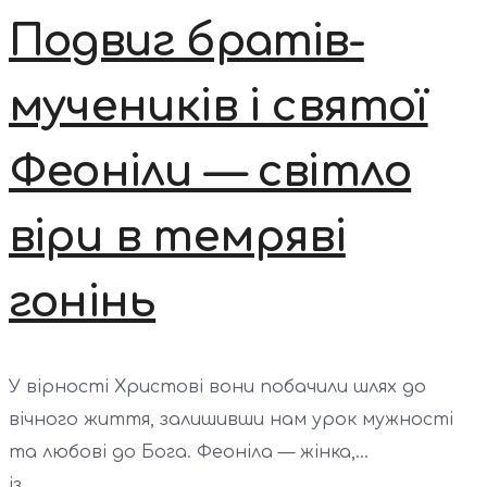
Подвиг братів-
мучеників і святої
Феоніли — світло
віри в темряві
гонінь
У вірності Христові вони побачили шлях до
вічного життя, залишивши нам урок мужності
та любові до Бога. Феоніла — жінка,...
із