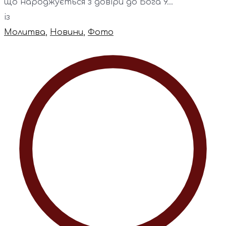
що народжується з довіри до Бога 9...
із
Молитва
,
Новини
,
Фото