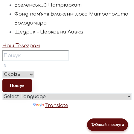
Вселенський Патріархат
Фонд пам’яті Блаженнішого Митрополита
Володимира
Щедрик – Церковна Лавка
Наш Телеграм
із
Powered by
Translate
✨
Онлайн послуги