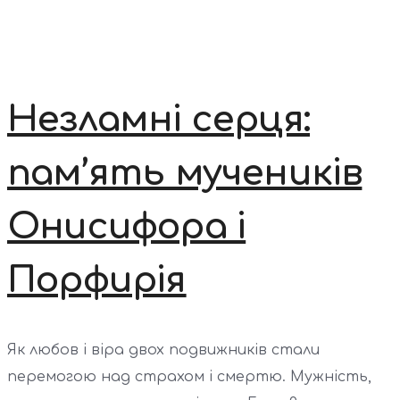
Незламні серця:
пам’ять мучеників
Онисифора і
Порфирія
Як любов і віра двох подвижників стали
перемогою над страхом і смертю. Мужність,