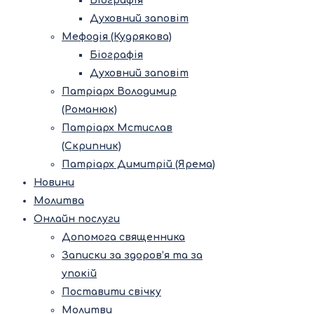
Біографія
Духовний заповіт
Мефодія (Кудрякова)
Біографія
Духовний заповіт
Патріарх Володимир
(Романюк)
Патріарх Мстислав
(Скрипник)
Патріарх Димитрій (Ярема)
Новини
Молитва
Онлайн послуги
Допомога священника
Записки за здоров’я та за
упокій
Поставити свічку
Молитви