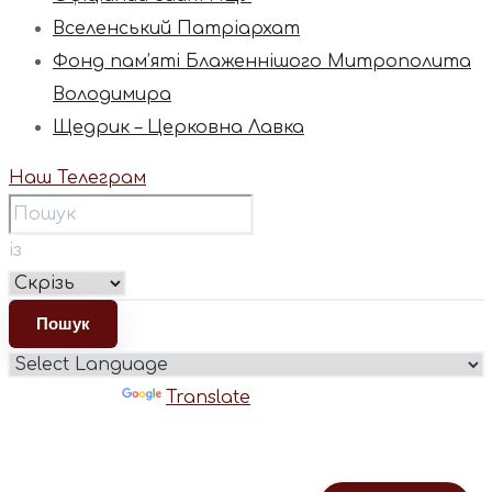
Вселенський Патріархат
Фонд пам’яті Блаженнішого Митрополита
Володимира
Щедрик – Церковна Лавка
Наш Телеграм
із
Powered by
Translate