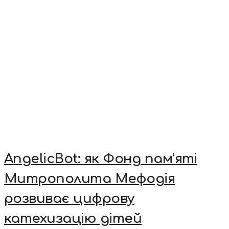
AngelicBot: як Фонд пам’яті
Митрополита Мефодія
розвиває цифрову
катехизацію дітей