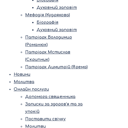
Біографія
Духовний заповіт
Мефодія (Кудрякова)
Біографія
Духовний заповіт
Патріарх Володимир
(Романюк)
Патріарх Мстислав
(Скрипник)
Патріарх Димитрій (Ярема)
Новини
Молитва
Онлайн послуги
Допомога священника
Записки за здоров’я та за
упокій
Поставити свічку
Молитви