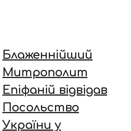
Блаженнійший
Митрополит
Епіфаній відвідав
Посольство
України у