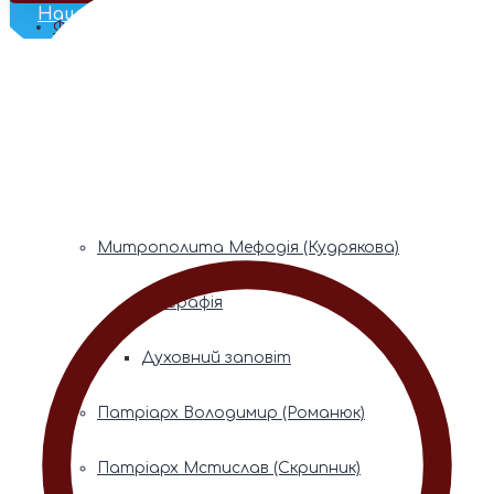
Наш Телеграм
Фонди пам’яті
Митрополита Володимира (Сабодана)
Біографія
Духовний заповіт
Митрополита Мефодія (Кудрякова)
Біографія
Духовний заповіт
Патріарх Володимир (Романюк)
Патріарх Мстислав (Скрипник)