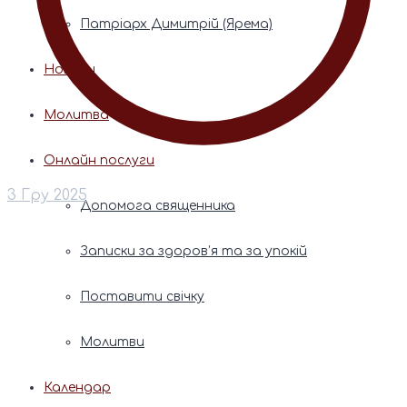
Патріарх Димитрій (Ярема)
Новини
Молитва
Онлайн послуги
3 Гру 2025
Допомога священника
Записки за здоров’я та за упокій
Поставити свічку
Молитви
Календар