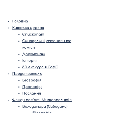
Головна
Київська церква
Єпископат
Синодальні установи та
комісії
Документи
Історія
3D екскурсія Софії
Предстоятель
Біографія
Проповіді
Послання
Фонди пам’яті Митрополитів
Володимира (Сабодана)