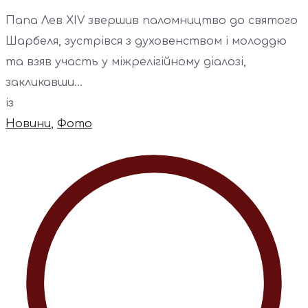
Папа Лев XIV звершив паломництво до святого
Шарбеля, зустрівся з духовенством і молоддю
та взяв участь у міжрелігійному діалозі,
закликавши...
із
Новини
,
Фото