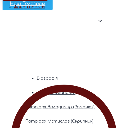
Наш Телеграм
Фонди пам’яті
Митрополита Володимира (Сабодана)
Біографія
Духовний заповіт
Митрополита Мефодія (Кудрякова)
Біографія
Духовний заповіт
Патріарх Володимир (Романюк)
Патріарх Мстислав (Скрипник)