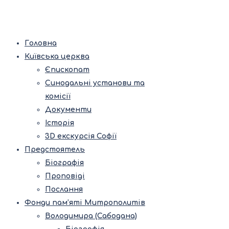
Головна
Київська церква
Єпископат
Синодальні установи та
комісії
Документи
Історія
3D екскурсія Софії
Предстоятель
Біографія
Проповіді
Послання
Фонди пам’яті Митрополитів
Володимира (Сабодана)