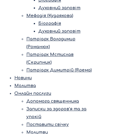
Біографія
Духовний заповіт
Мефодія (Кудрякова)
Біографія
Духовний заповіт
Патріарх Володимир
(Романюк)
Патріарх Мстислав
(Скрипник)
Патріарх Димитрій (Ярема)
Новини
Молитва
Онлайн послуги
Допомога священника
Записки за здоров’я та за
упокій
Поставити свічку
Молитви