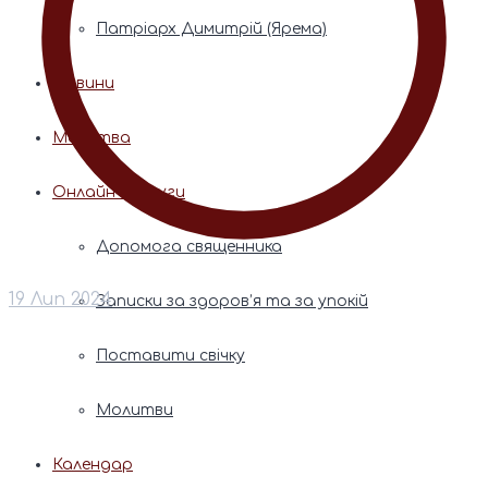
Патріарх Димитрій (Ярема)
Новини
Молитва
Онлайн послуги
Допомога священника
19 Лип 2024
Записки за здоров’я та за упокій
Поставити свічку
Молитви
Календар