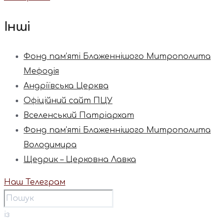
Інші
Фонд пам’яті Блаженнішого Митрополита
Мефодія
Андріївська Церква
Офіційний сайт ПЦУ
Вселенський Патріархат
Фонд пам’яті Блаженнішого Митрополита
Володимира
Щедрик – Церковна Лавка
Наш Телеграм
із