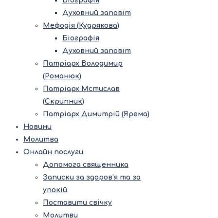
Біографія
Духовний заповіт
Мефодія (Кудрякова)
Біографія
Духовний заповіт
Патріарх Володимир
(Романюк)
Патріарх Мстислав
(Скрипник)
Патріарх Димитрій (Ярема)
Новини
Молитва
Онлайн послуги
Допомога священника
Записки за здоров’я та за
упокій
Поставити свічку
Молитви