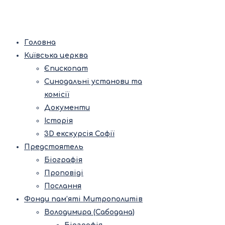
Головна
Київська церква
Єпископат
Синодальні установи та
комісії
Документи
Історія
3D екскурсія Софії
Предстоятель
Біографія
Проповіді
Послання
Фонди пам’яті Митрополитів
Володимира (Сабодана)