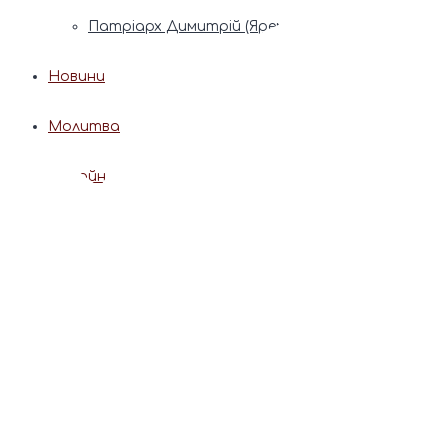
Патріарх Димитрій (Ярема)
Новини
Молитва
Онлайн послуги
Допомога священника
Записки за здоров’я та за упокій
Поставити свічку
Молитви
Календар