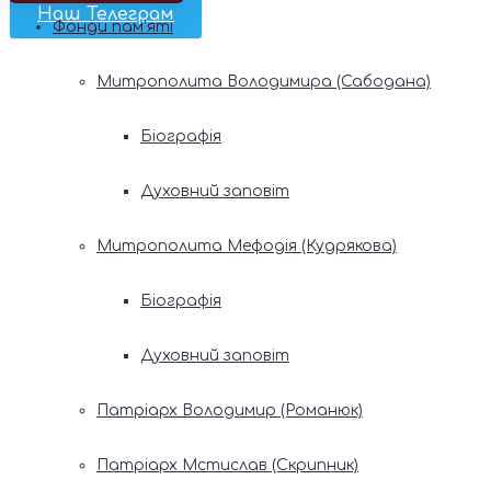
Наш Телеграм
Фонди пам’яті
Митрополита Володимира (Сабодана)
Біографія
Духовний заповіт
Митрополита Мефодія (Кудрякова)
Біографія
Духовний заповіт
Патріарх Володимир (Романюк)
Патріарх Мстислав (Скрипник)