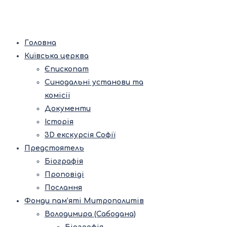
Головна
Київська церква
Єпископат
Синодальні установи та
комісії
Документи
Історія
3D екскурсія Софії
Предстоятель
Біографія
Проповіді
Послання
Фонди пам’яті Митрополитів
Володимира (Сабодана)