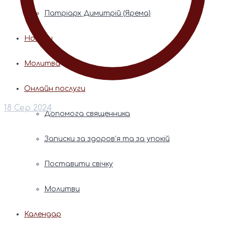
Патріарх Димитрій (Ярема)
Новини
Молитва
Онлайн послуги
18 Сер 2024
Допомога священника
Записки за здоров’я та за упокій
Поставити свічку
Молитви
Календар