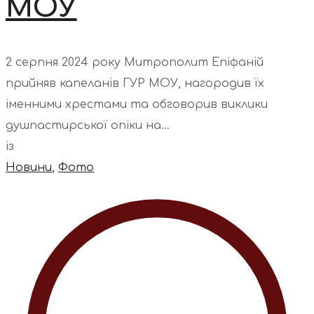
МОУ
2 серпня 2024 року Митрополит Епіфаній
прийняв капеланів ГУР МОУ, нагородив їх
іменними хрестами та обговорив виклики
душпастирської опіки на...
із
Новини
,
Фото