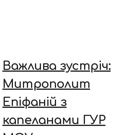
Важлива зустріч:
Митрополит
Епіфаній з
капеланами ГУР