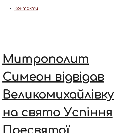
Контакти
Митрополит
Симеон відвідав
Великомихайлівку
на свято Успіння
Пресвятої