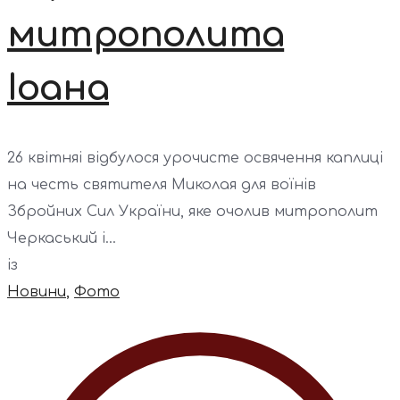
митрополита
Іоана
26 квітняі відбулося урочисте освячення каплиці
на честь святителя Миколая для воїнів
Збройних Сил України, яке очолив митрополит
Черкаський і...
із
Новини
,
Фото