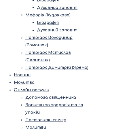
Біографія
Духовний заповіт
Мефодія (Кудрякова)
Біографія
Духовний заповіт
Патріарх Володимир
(Романюк)
Патріарх Мстислав
(Скрипник)
Патріарх Димитрій (Ярема)
Новини
Молитва
Онлайн послуги
Допомога священника
Записки за здоров’я та за
упокій
Поставити свічку
Молитви