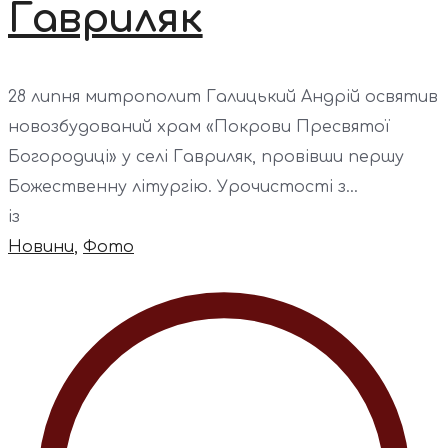
Гавриляк
28 липня митрополит Галицький Андрій освятив
новозбудований храм «Покрови Пресвятої
Богородиці» у селі Гавриляк, провівши першу
Божественну літургію. Урочистості з...
із
Новини
,
Фото