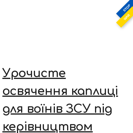
STOP
WAR
Урочисте
освячення каплиці
для воїнів ЗСУ під
керівництвом