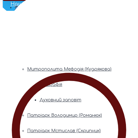
Наш Телеграм
Фонди пам’яті
Митрополита Володимира (Сабодана)
Біографія
Духовний заповіт
Митрополита Мефодія (Кудрякова)
Біографія
Духовний заповіт
Патріарх Володимир (Романюк)
Патріарх Мстислав (Скрипник)