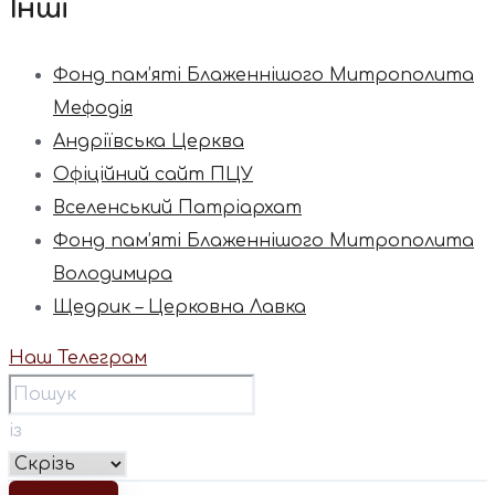
Інші
Фонд пам’яті Блаженнішого Митрополита
Мефодія
Андріївська Церква
Офіційний сайт ПЦУ
Вселенський Патріархат
Фонд пам’яті Блаженнішого Митрополита
Володимира
Щедрик – Церковна Лавка
Наш Телеграм
із