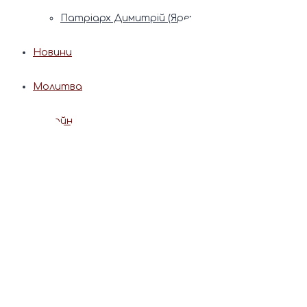
Патріарх Димитрій (Ярема)
Новини
Молитва
Онлайн послуги
Допомога священника
Записки за здоров’я та за упокій
Поставити свічку
Молитви
Календар