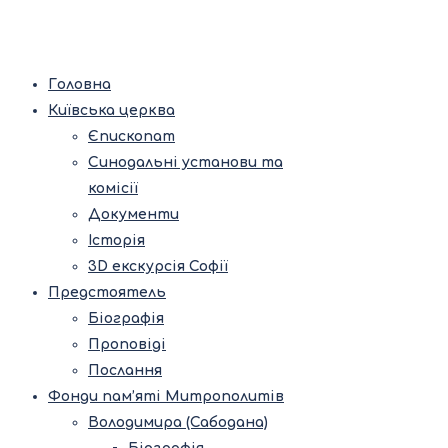
Головна
Київська церква
Єпископат
Синодальні установи та
комісії
Документи
Історія
3D екскурсія Софії
Предстоятель
Біографія
Проповіді
Послання
Фонди пам’яті Митрополитів
Володимира (Сабодана)