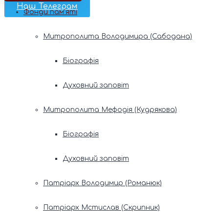
Наш Телеграм
Фонди пам’яті
Митрополита Володимира (Сабодана)
Біографія
Духовний заповіт
Митрополита Мефодія (Кудрякова)
Біографія
Духовний заповіт
Патріарх Володимир (Романюк)
Патріарх Мстислав (Скрипник)