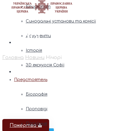
Єпископат
Синодальні установи та комісії
Нічорі
Документи
Історія
Головна
Новини
Нічорі
3D екскурсія Софії
Предстоятель
Біографія
Проповіді
Послання
Пожертва ⛪️