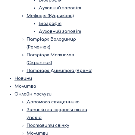
Біографія
Духовний заповіт
Мефодія (Кудрякова)
Біографія
Духовний заповіт
Патріарх Володимир
(Романюк)
Патріарх Мстислав
(Скрипник)
Патріарх Димитрій (Ярема)
Новини
Молитва
Онлайн послуги
Допомога священника
Записки за здоров’я та за
упокій
Поставити свічку
Молитви