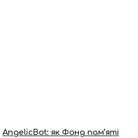
AngelicBot: як Фонд пам’яті