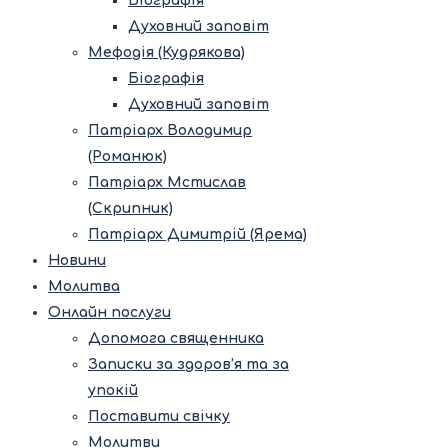
Біографія
Духовний заповіт
Мефодія (Кудрякова)
Біографія
Духовний заповіт
Патріарх Володимир
(Романюк)
Патріарх Мстислав
(Скрипник)
Патріарх Димитрій (Ярема)
Новини
Молитва
Онлайн послуги
Допомога священника
Записки за здоров’я та за
упокій
Поставити свічку
Молитви