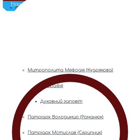
Наш Телеграм
Фонди пам’яті
Митрополита Володимира (Сабодана)
Біографія
Духовний заповіт
Митрополита Мефодія (Кудрякова)
Біографія
Духовний заповіт
Патріарх Володимир (Романюк)
Патріарх Мстислав (Скрипник)