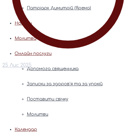
Патріарх Димитрій (Ярема)
Новини
Молитва
Онлайн послуги
25 Лис 2025
Допомога священника
Записки за здоров’я та за упокій
Поставити свічку
Молитви
Календар