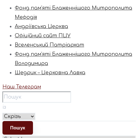
Фонд пам’яті Блаженнішого Митрополита
Мефодія
Андріївська Церква
Офіційний сайт ПЦУ
Вселенський Патріархат
Фонд пам’яті Блаженнішого Митрополита
Володимира
Щедрик – Церковна Лавка
Наш Телеграм
із