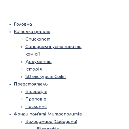
Головна
Київська церква
Єпископат
Синодальні установи та
комісії
Документи
Історія
3D екскурсія Софії
Предстоятель
Біографія
Проповіді
Послання
Фонди пам’яті Митрополитів
Володимира (Сабодана)