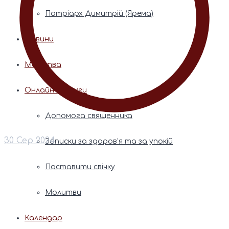
Патріарх Димитрій (Ярема)
Новини
Молитва
Онлайн послуги
Допомога священника
30 Сер 2024
Записки за здоров’я та за упокій
Поставити свічку
Молитви
Календар