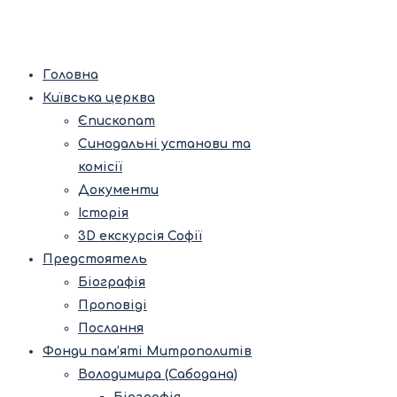
Головна
Київська церква
Єпископат
Синодальні установи та
комісії
Документи
Історія
3D екскурсія Софії
Предстоятель
Біографія
Проповіді
Послання
Фонди пам’яті Митрополитів
Володимира (Сабодана)