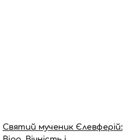
Святий мученик Єлевферій:
Віра, Вічність і