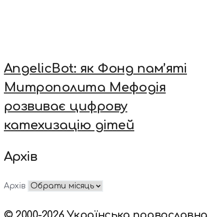
AngelicBot: як Фонд пам’яті
Митрополита Мефодія
розвиває цифрову
катехизацію дітей
Архів
Архів
© 2000-2026 Українська православна