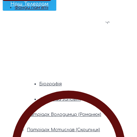
Наш Телеграм
Фонди пам’яті
Митрополита Володимира (Сабодана)
Біографія
Духовний заповіт
Митрополита Мефодія (Кудрякова)
Біографія
Духовний заповіт
Патріарх Володимир (Романюк)
Патріарх Мстислав (Скрипник)