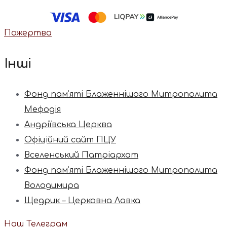
Пожертва
Інші
Фонд пам’яті Блаженнішого Митрополита
Мефодія
Андріївська Церква
Офіційний сайт ПЦУ
Вселенський Патріархат
Фонд пам’яті Блаженнішого Митрополита
Володимира
Щедрик – Церковна Лавка
Наш Телеграм