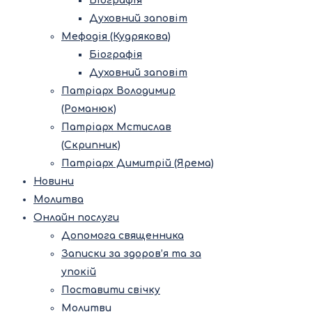
Біографія
Духовний заповіт
Мефодія (Кудрякова)
Біографія
Духовний заповіт
Патріарх Володимир
(Романюк)
Патріарх Мстислав
(Скрипник)
Патріарх Димитрій (Ярема)
Новини
Молитва
Онлайн послуги
Допомога священника
Записки за здоров’я та за
упокій
Поставити свічку
Молитви