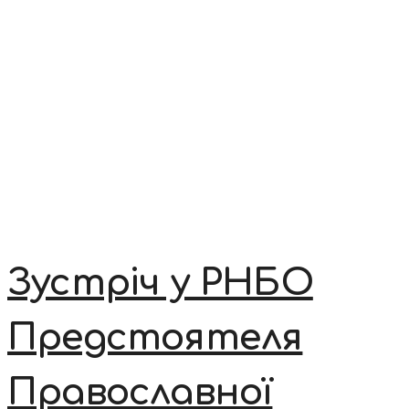
Зустріч у РНБО
Предстоятеля
Православної