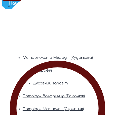
Наш Телеграм
Фонди пам’яті
Митрополита Володимира (Сабодана)
Біографія
Духовний заповіт
Митрополита Мефодія (Кудрякова)
Біографія
Духовний заповіт
Патріарх Володимир (Романюк)
Патріарх Мстислав (Скрипник)