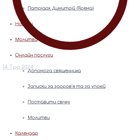
Патріарх Димитрій (Ярема)
Новини
Молитва
Онлайн послуги
14 Тра 2024
Допомога священника
Записки за здоров’я та за упокій
Поставити свічку
Молитви
Календар