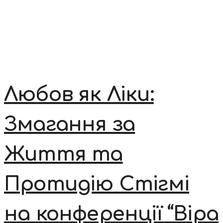
Любов як Ліки:
Змагання за
Життя та
Протидію Стігмі
на конференції “Віра