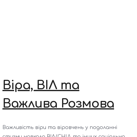
Віра, ВІЛ та
Важлива Розмова
Важливість віри та віровчень у подоланні
стигми навколо ВІЛ/СНІД та інших соціально