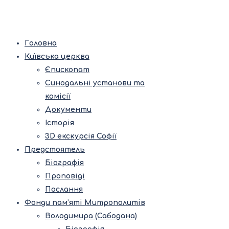
Головна
Київська церква
Єпископат
Синодальні установи та
комісії
Документи
Історія
3D екскурсія Софії
Предстоятель
Біографія
Проповіді
Послання
Фонди пам’яті Митрополитів
Володимира (Сабодана)