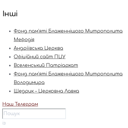
Інші
Фонд пам’яті Блаженнішого Митрополита
Мефодія
Андріївська Церква
Офіційний сайт ПЦУ
Вселенський Патріархат
Фонд пам’яті Блаженнішого Митрополита
Володимира
Щедрик – Церковна Лавка
Наш Телеграм
із