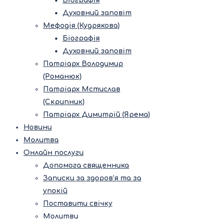
Біографія
Духовний заповіт
Мефодія (Кудрякова)
Біографія
Духовний заповіт
Патріарх Володимир
(Романюк)
Патріарх Мстислав
(Скрипник)
Патріарх Димитрій (Ярема)
Новини
Молитва
Онлайн послуги
Допомога священника
Записки за здоров’я та за
упокій
Поставити свічку
Молитви