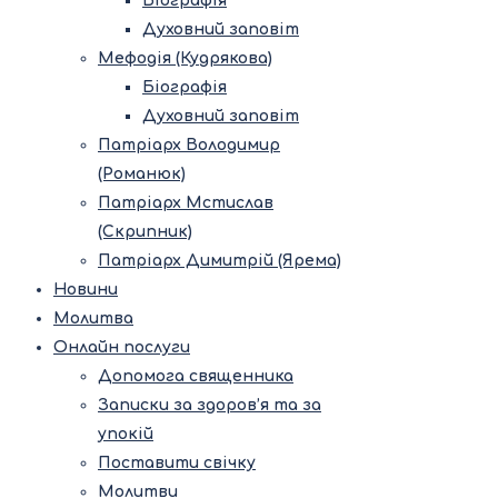
Біографія
Духовний заповіт
Мефодія (Кудрякова)
Біографія
Духовний заповіт
Патріарх Володимир
(Романюк)
Патріарх Мстислав
(Скрипник)
Патріарх Димитрій (Ярема)
Новини
Молитва
Онлайн послуги
Допомога священника
Записки за здоров’я та за
упокій
Поставити свічку
Молитви