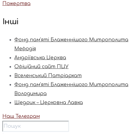
Пожертва
Інші
Фонд пам’яті Блаженнішого Митрополита
Мефодія
Андріївська Церква
Офіційний сайт ПЦУ
Вселенський Патріархат
Фонд пам’яті Блаженнішого Митрополита
Володимира
Щедрик – Церковна Лавка
Наш Телеграм