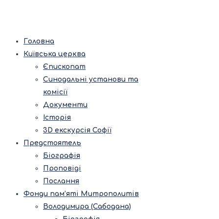
Головна
Київська церква
Єпископат
Синодальні установи та
комісії
Документи
Історія
3D екскурсія Софії
Предстоятель
Біографія
Проповіді
Послання
Фонди пам’яті Митрополитів
Володимира (Сабодана)