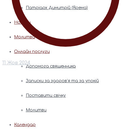
Патріарх Димитрій (Ярема)
Новини
Молитва
Онлайн послуги
11 Жов 2024
Допомога священника
Записки за здоров’я та за упокій
Поставити свічку
Молитви
Календар