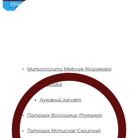
Наш Телеграм
Фонди пам’яті
Митрополита Володимира (Сабодана)
Біографія
Духовний заповіт
Митрополита Мефодія (Кудрякова)
Біографія
Духовний заповіт
Патріарх Володимир (Романюк)
Патріарх Мстислав (Скрипник)