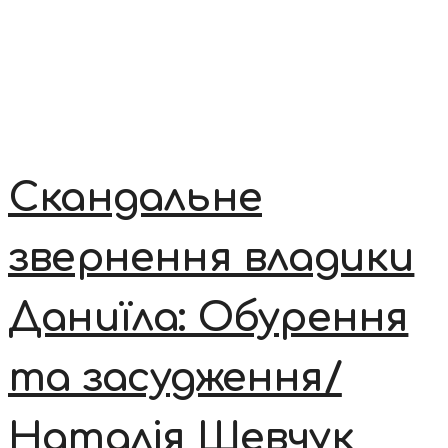
Скандальне
звернення владики
Даниїла: Обурення
та засудження/
Наталія Шевчук