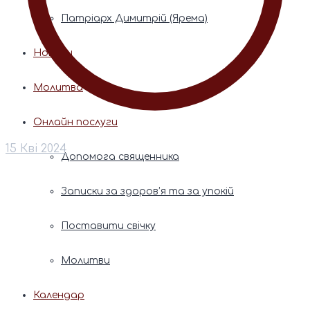
Патріарх Димитрій (Ярема)
Новини
Молитва
Онлайн послуги
15 Кві 2024
Допомога священника
Записки за здоров’я та за упокій
Поставити свічку
Молитви
Календар