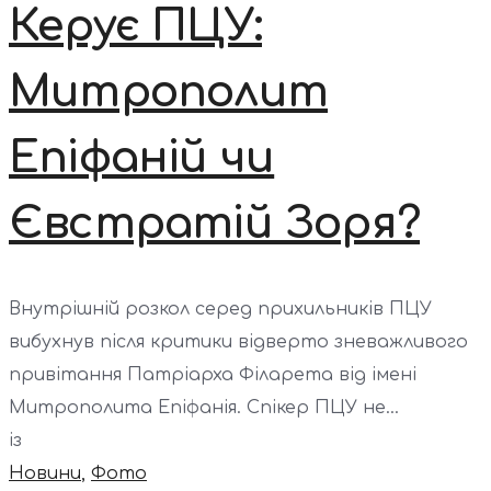
Керує ПЦУ:
Митрополит
Епіфаній чи
Євстратій Зоря?
Внутрішній розкол серед прихильників ПЦУ
вибухнув після критики відверто зневажливого
привітання Патріарха Філарета від імені
Митрополита Епіфанія. Спікер ПЦУ не...
із
Новини
,
Фото