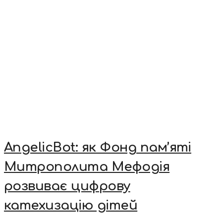
AngelicBot: як Фонд пам’яті
Митрополита Мефодія
розвиває цифрову
катехизацію дітей