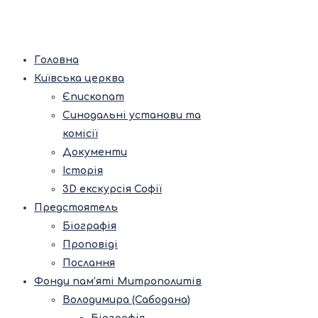
Головна
Київська церква
Єпископат
Синодальні установи та
комісії
Документи
Історія
3D екскурсія Софії
Предстоятель
Біографія
Проповіді
Послання
Фонди пам’яті Митрополитів
Володимира (Сабодана)