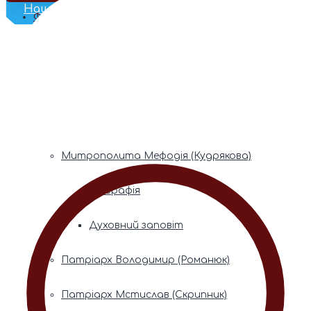
Наш Телеграм
Фонди пам’яті
Митрополита Володимира (Сабодана)
Біографія
Духовний заповіт
Митрополита Мефодія (Кудрякова)
Біографія
Духовний заповіт
Патріарх Володимир (Романюк)
Патріарх Мстислав (Скрипник)