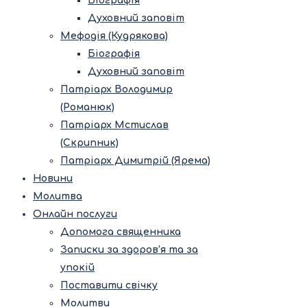
Біографія
Духовний заповіт
Мефодія (Кудрякова)
Біографія
Духовний заповіт
Патріарх Володимир
(Романюк)
Патріарх Мстислав
(Скрипник)
Патріарх Димитрій (Ярема)
Новини
Молитва
Онлайн послуги
Допомога священника
Записки за здоров’я та за
упокій
Поставити свічку
Молитви