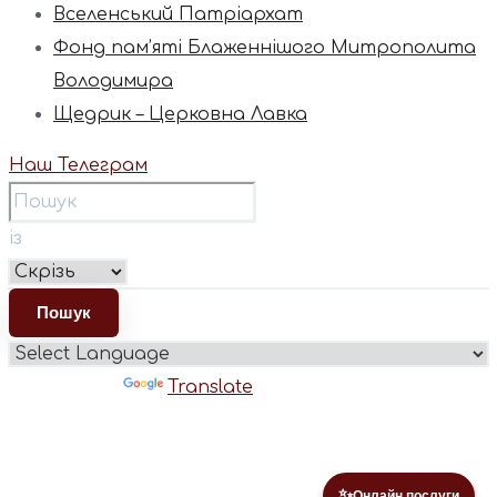
Вселенський Патріархат
Фонд пам’яті Блаженнішого Митрополита
Володимира
Щедрик – Церковна Лавка
Наш Телеграм
із
Powered by
Translate
✨
Онлайн послуги