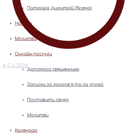
Патріарх Димитрій (Ярема)
Новини
Молитва
Онлайн послуги
4 Січ 2024
Допомога священника
Записки за здоров’я та за упокій
Поставити свічку
Молитви
Календар