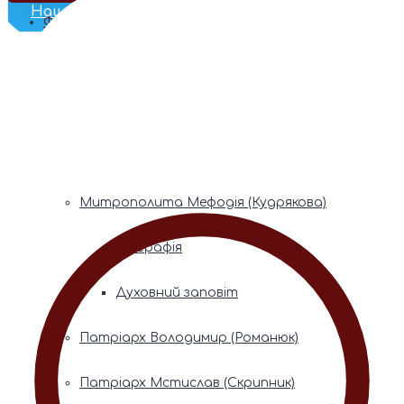
Наш Телеграм
Фонди пам’яті
Митрополита Володимира (Сабодана)
Біографія
Духовний заповіт
Митрополита Мефодія (Кудрякова)
Біографія
Духовний заповіт
Патріарх Володимир (Романюк)
Патріарх Мстислав (Скрипник)