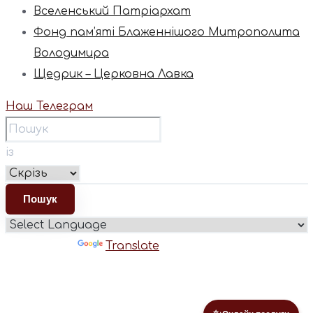
Вселенський Патріархат
Фонд пам’яті Блаженнішого Митрополита
Володимира
Щедрик – Церковна Лавка
Наш Телеграм
із
Powered by
Translate