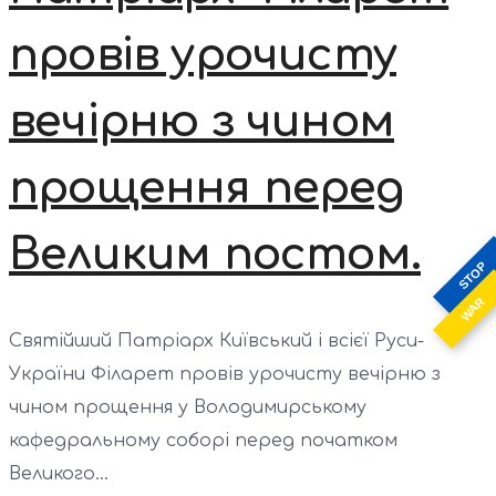
провів урочисту
вечірню з чином
прощення перед
Великим постом.
STOP
WAR
Святійший Патріарх Київський і всієї Руси-
України Філарет провів урочисту вечірню з
чином прощення у Володимирському
кафедральному соборі перед початком
Великого...