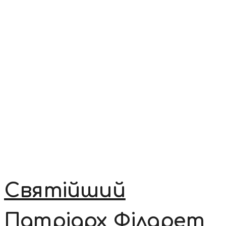
Святійший
Патріарх Філарет