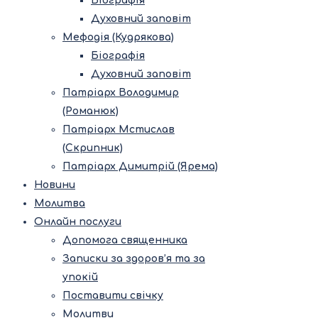
Біографія
Духовний заповіт
Мефодія (Кудрякова)
Біографія
Духовний заповіт
Патріарх Володимир
(Романюк)
Патріарх Мстислав
(Скрипник)
Патріарх Димитрій (Ярема)
Новини
Молитва
Онлайн послуги
Допомога священника
Записки за здоров’я та за
упокій
Поставити свічку
Молитви