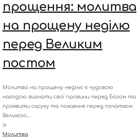
прощення: молитва
на прощену неділю
перед Великим
постом
Молитва на прощену неділю є чудовою
нагодою визнати свої провини перед Богом та
проявити скруху та покаяння перед початком
Великого...
із
Молитва