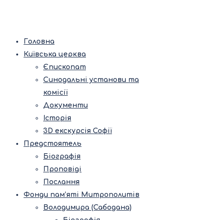
Головна
Київська церква
Єпископат
Синодальні установи та
комісії
Документи
Історія
3D екскурсія Софії
Предстоятель
Біографія
Проповіді
Послання
Фонди пам’яті Митрополитів
Володимира (Сабодана)