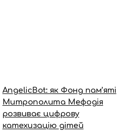
AngelicBot: як Фонд пам’яті
Митрополита Мефодія
розвиває цифрову
катехизацію дітей