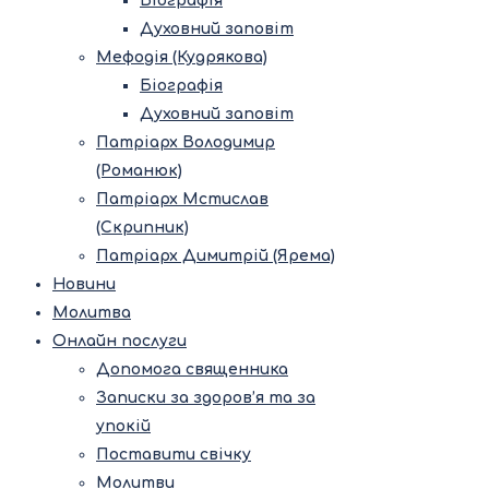
Біографія
Духовний заповіт
Мефодія (Кудрякова)
Біографія
Духовний заповіт
Патріарх Володимир
(Романюк)
Патріарх Мстислав
(Скрипник)
Патріарх Димитрій (Ярема)
Новини
Молитва
Онлайн послуги
Допомога священника
Записки за здоров’я та за
упокій
Поставити свічку
Молитви