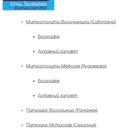
Наш Телеграм
Фонди пам’яті
Митрополита Володимира (Сабодана)
Біографія
Духовний заповіт
Митрополита Мефодія (Кудрякова)
Біографія
Духовний заповіт
Патріарх Володимир (Романюк)
Патріарх Мстислав (Скрипник)