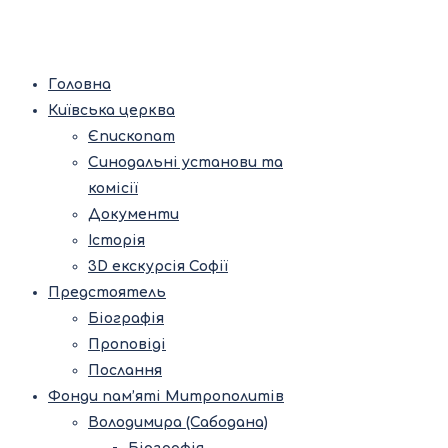
Головна
Київська церква
Єпископат
Синодальні установи та
комісії
Документи
Історія
3D екскурсія Софії
Предстоятель
Біографія
Проповіді
Послання
Фонди пам’яті Митрополитів
Володимира (Сабодана)