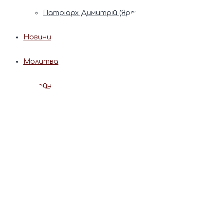
Патріарх Димитрій (Ярема)
Новини
Молитва
Онлайн послуги
Допомога священника
Записки за здоров’я та за упокій
Поставити свічку
Молитви
Календар