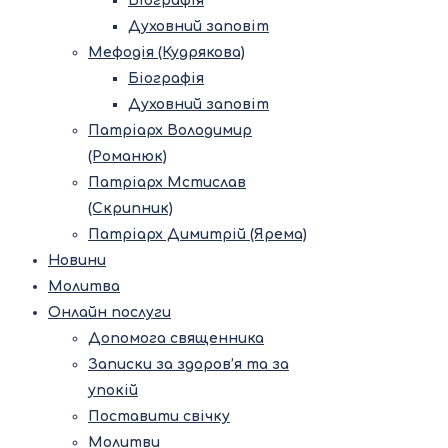
Біографія
Духовний заповіт
Мефодія (Кудрякова)
Біографія
Духовний заповіт
Патріарх Володимир
(Романюк)
Патріарх Мстислав
(Скрипник)
Патріарх Димитрій (Ярема)
Новини
Молитва
Онлайн послуги
Допомога священника
Записки за здоров’я та за
упокій
Поставити свічку
Молитви