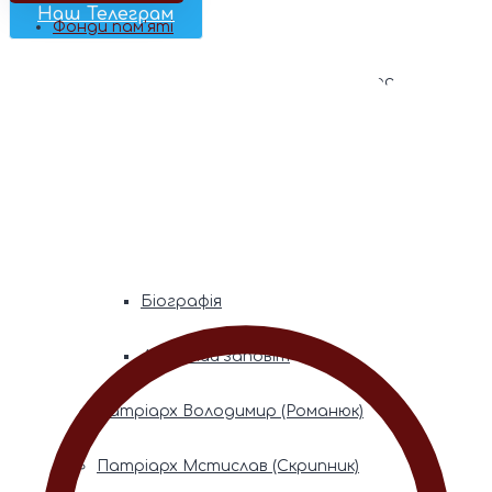
Наш Телеграм
Фонди пам’яті
Митрополита Володимира (Сабодана)
Біографія
Духовний заповіт
Митрополита Мефодія (Кудрякова)
Біографія
Духовний заповіт
Патріарх Володимир (Романюк)
Патріарх Мстислав (Скрипник)