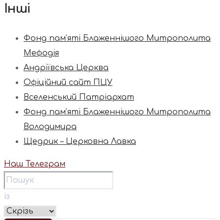
Інші
Фонд пам’яті Блаженнішого Митрополита
Мефодія
Андріївська Церква
Офіційний сайт ПЦУ
Вселенський Патріархат
Фонд пам’яті Блаженнішого Митрополита
Володимира
Щедрик – Церковна Лавка
Наш Телеграм
із