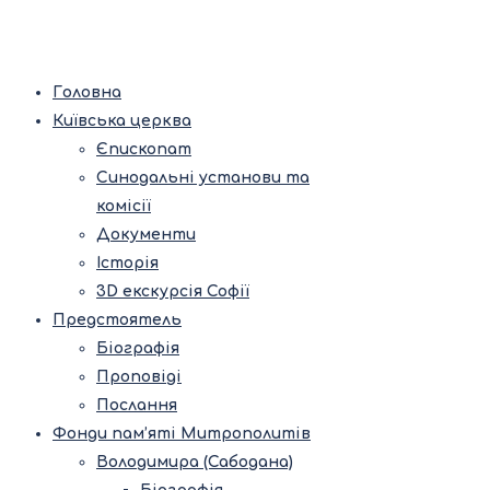
Головна
Київська церква
Єпископат
Синодальні установи та
комісії
Документи
Історія
3D екскурсія Софії
Предстоятель
Біографія
Проповіді
Послання
Фонди пам’яті Митрополитів
Володимира (Сабодана)