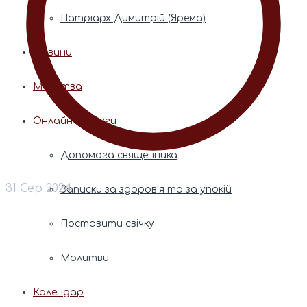
Патріарх Димитрій (Ярема)
Новини
Молитва
Онлайн послуги
Допомога священника
31 Сер 2024
Записки за здоров’я та за упокій
Поставити свічку
Молитви
Календар