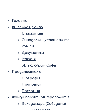
Головна
Київська церква
Єпископат
Синодальні установи та
комісії
Документи
Історія
3D екскурсія Софії
Предстоятель
Біографія
Проповіді
Послання
Фонди пам’яті Митрополитів
Володимира (Сабодана)