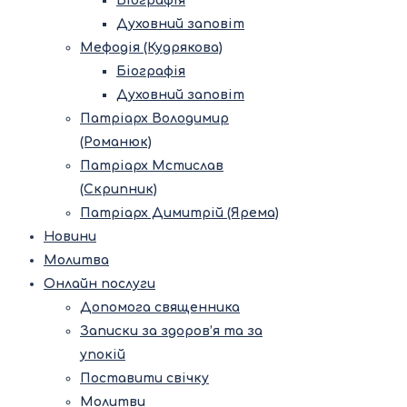
Біографія
Духовний заповіт
Мефодія (Кудрякова)
Біографія
Духовний заповіт
Патріарх Володимир
(Романюк)
Патріарх Мстислав
(Скрипник)
Патріарх Димитрій (Ярема)
Новини
Молитва
Онлайн послуги
Допомога священника
Записки за здоров’я та за
упокій
Поставити свічку
Молитви