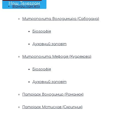
Наш Телеграм
Фонди пам’яті
Митрополита Володимира (Сабодана)
Біографія
Духовний заповіт
Митрополита Мефодія (Кудрякова)
Біографія
Духовний заповіт
Патріарх Володимир (Романюк)
Патріарх Мстислав (Скрипник)