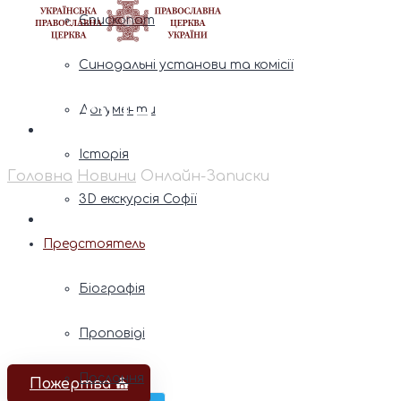
Єпископат
Синодальні установи та комісії
Онлайн-Записки
Документи
Історія
Головна
Новини
Онлайн-Записки
3D екскурсія Софії
Предстоятель
Біографія
Проповіді
Послання
Пожертва ⛪️