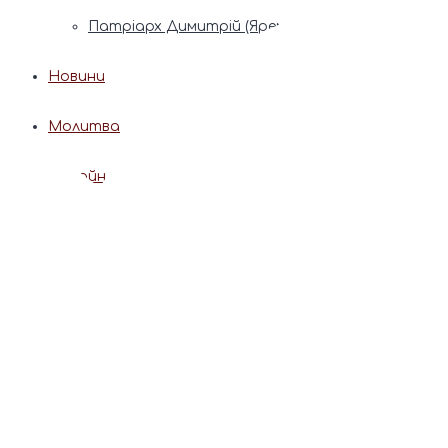
Патріарх Димитрій (Ярема)
Новини
Молитва
Онлайн послуги
Допомога священника
Записки за здоров’я та за упокій
Поставити свічку
Молитви
Календар