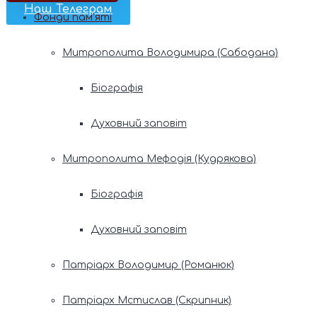
Наш Телеграм
Фонди пам’яті
Митрополита Володимира (Сабодана)
Біографія
Духовний заповіт
Митрополита Мефодія (Кудрякова)
Біографія
Духовний заповіт
Патріарх Володимир (Романюк)
Патріарх Мстислав (Скрипник)