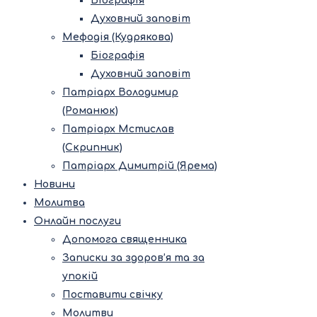
Біографія
Духовний заповіт
Мефодія (Кудрякова)
Біографія
Духовний заповіт
Патріарх Володимир
(Романюк)
Патріарх Мстислав
(Скрипник)
Патріарх Димитрій (Ярема)
Новини
Молитва
Онлайн послуги
Допомога священника
Записки за здоров’я та за
упокій
Поставити свічку
Молитви