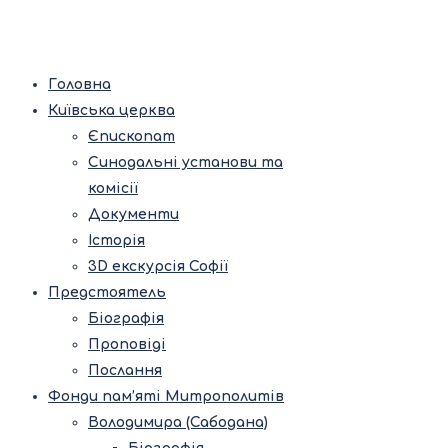
Головна
Київська церква
Єпископат
Синодальні установи та
комісії
Документи
Історія
3D екскурсія Софії
Предстоятель
Біографія
Проповіді
Послання
Фонди пам’яті Митрополитів
Володимира (Сабодана)