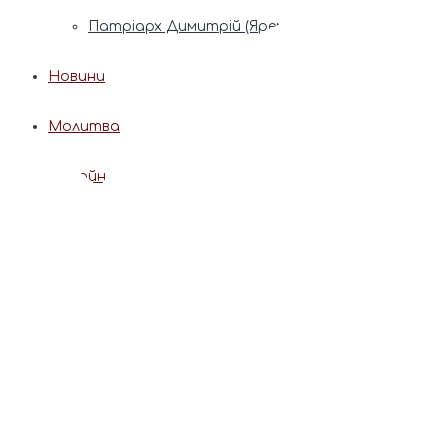
Патріарх Димитрій (Ярема)
Новини
Молитва
Онлайн послуги
Допомога священника
Записки за здоров’я та за упокій
Поставити свічку
Молитви
Календар