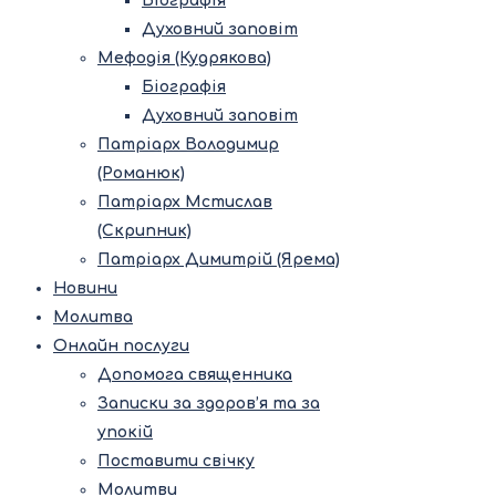
Біографія
Духовний заповіт
Мефодія (Кудрякова)
Біографія
Духовний заповіт
Патріарх Володимир
(Романюк)
Патріарх Мстислав
(Скрипник)
Патріарх Димитрій (Ярема)
Новини
Молитва
Онлайн послуги
Допомога священника
Записки за здоров’я та за
упокій
Поставити свічку
Молитви