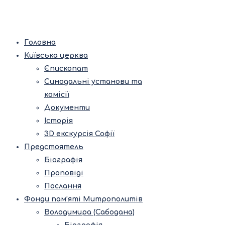
Головна
Київська церква
Єпископат
Синодальні установи та
комісії
Документи
Історія
3D екскурсія Софії
Предстоятель
Біографія
Проповіді
Послання
Фонди пам’яті Митрополитів
Володимира (Сабодана)