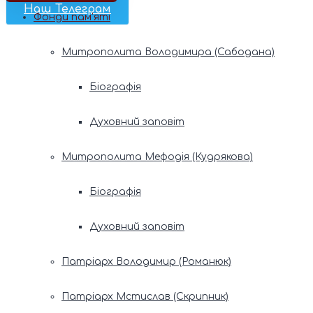
Наш Телеграм
Фонди пам’яті
Митрополита Володимира (Сабодана)
Біографія
Духовний заповіт
Митрополита Мефодія (Кудрякова)
Біографія
Духовний заповіт
Патріарх Володимир (Романюк)
Патріарх Мстислав (Скрипник)