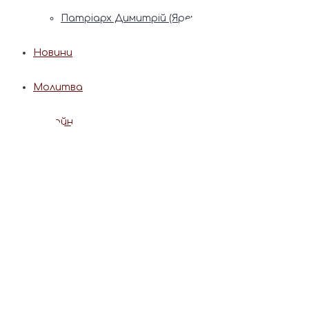
Патріарх Димитрій (Ярема)
Новини
Молитва
Онлайн послуги
Допомога священника
Записки за здоров’я та за упокій
Поставити свічку
Молитви
Календар