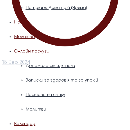
Патріарх Димитрій (Ярема)
Новини
Молитва
Онлайн послуги
15 Вер 2024
Допомога священника
Записки за здоров’я та за упокій
Поставити свічку
Молитви
Календар