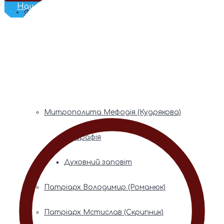
Наш Телеграм
Фонди пам’яті
Митрополита Володимира (Сабодана)
Біографія
Духовний заповіт
Митрополита Мефодія (Кудрякова)
Біографія
Духовний заповіт
Патріарх Володимир (Романюк)
Патріарх Мстислав (Скрипник)