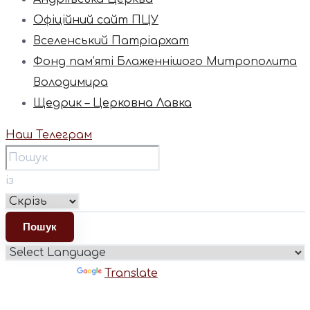
Офіційний сайт ПЦУ
Вселенський Патріархат
Фонд пам’яті Блаженнішого Митрополита
Володимира
Щедрик – Церковна Лавка
Наш Телеграм
із
Powered by
Translate