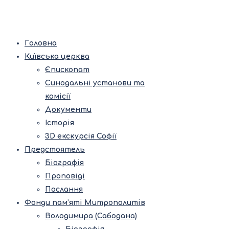
Головна
Київська церква
Єпископат
Синодальні установи та
комісії
Документи
Історія
3D екскурсія Софії
Предстоятель
Біографія
Проповіді
Послання
Фонди пам’яті Митрополитів
Володимира (Сабодана)