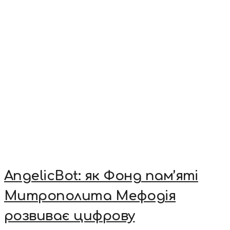
AngelicBot: як Фонд пам’яті
Митрополита Мефодія
розвиває цифрову