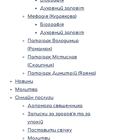
Біографія
Духовний заповіт
Мефодія (Кудрякова)
Біографія
Духовний заповіт
Патріарх Володимир
(Романюк)
Патріарх Мстислав
(Скрипник)
Патріарх Димитрій (Ярема)
Новини
Молитва
Онлайн послуги
Допомога священника
Записки за здоров’я та за
упокій
Поставити свічку
Молитви