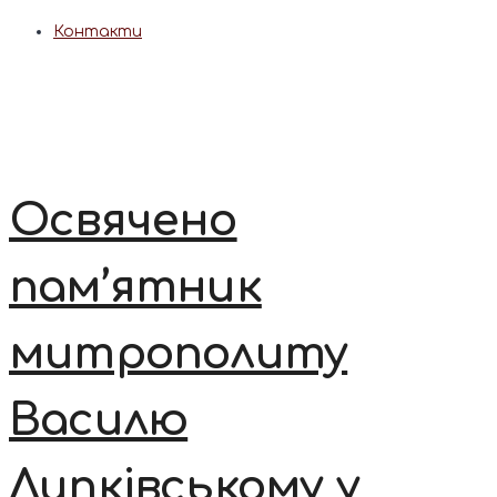
Контакти
Освячено
пам’ятник
митрополиту
Василю
Липківському у