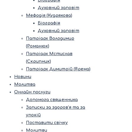
Біографія
Духовний заповіт
Мефодія (Кудрякова)
Біографія
Духовний заповіт
Патріарх Володимир
(Романюк)
Патріарх Мстислав
(Скрипник)
Патріарх Димитрій (Ярема)
Новини
Молитва
Онлайн послуги
Допомога священника
Записки за здоров’я та за
упокій
Поставити свічку
Молитви