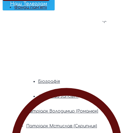
Наш Телеграм
Фонди пам’яті
Митрополита Володимира (Сабодана)
Біографія
Духовний заповіт
Митрополита Мефодія (Кудрякова)
Біографія
Духовний заповіт
Патріарх Володимир (Романюк)
Патріарх Мстислав (Скрипник)