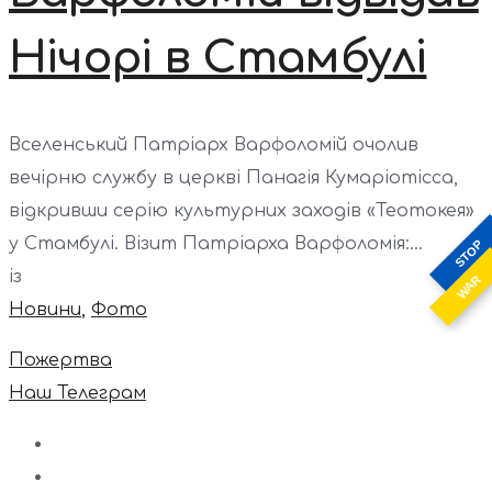
Нічорі в Стамбулі
Вселенський Патріарх Варфоломій очолив
вечірню службу в церкві Панагія Кумаріотісса,
відкривши серію культурних заходів «Теотокея»
у Стамбулі. Візит Патріарха Варфоломія:...
STOP
із
WAR
Новини
,
Фото
Пожертва
Наш Телеграм