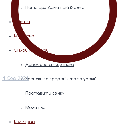
Патріарх Димитрій (Ярема)
Новини
Молитва
Онлайн послуги
Допомога священника
4 Сер 2024
Записки за здоров’я та за упокій
Поставити свічку
Молитви
Календар