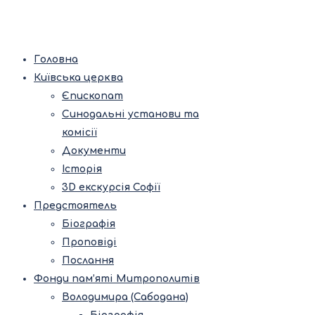
Головна
Київська церква
Єпископат
Синодальні установи та
комісії
Документи
Історія
3D екскурсія Софії
Предстоятель
Біографія
Проповіді
Послання
Фонди пам’яті Митрополитів
Володимира (Сабодана)