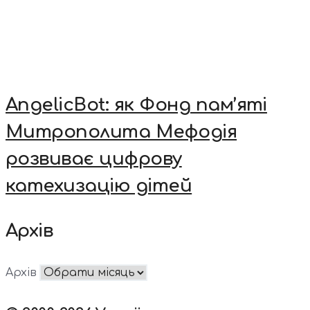
AngelicBot: як Фонд пам’яті
Митрополита Мефодія
розвиває цифрову
катехизацію дітей
Архів
Архів