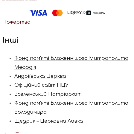
Пожертва
Інші
Фонд пам’яті Блаженнішого Митрополита
Мефодія
Андріївська Церква
Офіційний сайт ПЦУ
Вселенський Патріархат
Фонд пам’яті Блаженнішого Митрополита
Володимира
Щедрик – Церковна Лавка