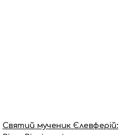
Святий мученик Єлевферій: