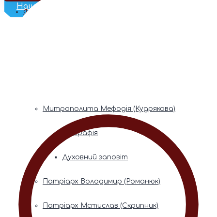
Наш Телеграм
Фонди пам’яті
Митрополита Володимира (Сабодана)
Біографія
Духовний заповіт
Митрополита Мефодія (Кудрякова)
Біографія
Духовний заповіт
Патріарх Володимир (Романюк)
Патріарх Мстислав (Скрипник)