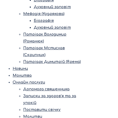
Біографія
Духовний заповіт
Мефодія (Кудрякова)
Біографія
Духовний заповіт
Патріарх Володимир
(Романюк)
Патріарх Мстислав
(Скрипник)
Патріарх Димитрій (Ярема)
Новини
Молитва
Онлайн послуги
Допомога священника
Записки за здоров’я та за
упокій
Поставити свічку
Молитви