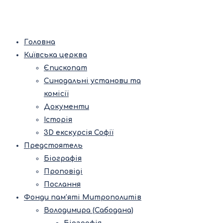
Головна
Київська церква
Єпископат
Синодальні установи та
комісії
Документи
Історія
3D екскурсія Софії
Предстоятель
Біографія
Проповіді
Послання
Фонди пам’яті Митрополитів
Володимира (Сабодана)