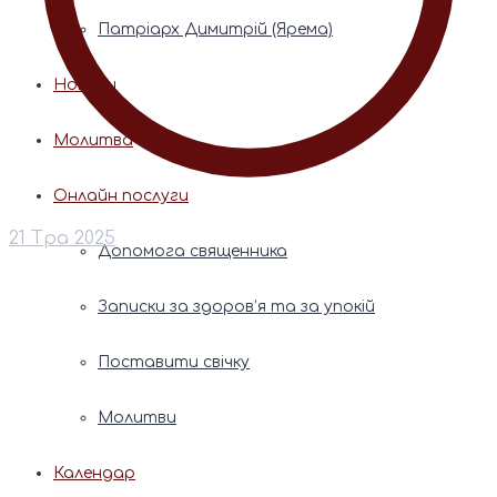
Патріарх Димитрій (Ярема)
Новини
Молитва
Онлайн послуги
21 Тра 2025
Допомога священника
Записки за здоров’я та за упокій
Поставити свічку
Молитви
Календар