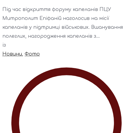
Під час відкриття форуму капеланів ПЦУ
Митрополит Епіфаній наголосив на місії
капеланів у підтримці військових. Вшанування
полеглих, нагородження капеланів з...
із
Новини
,
Фото