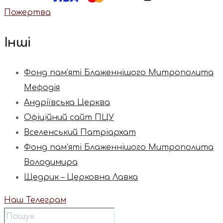
Пожертва
Інші
Фонд пам’яті Блаженнішого Митрополита
Мефодія
Андріївська Церква
Офіційний сайт ПЦУ
Вселенський Патріархат
Фонд пам’яті Блаженнішого Митрополита
Володимира
Щедрик – Церковна Лавка
Наш Телеграм