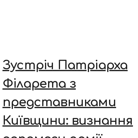
Зустріч Патріарха
Філарета з
представниками
Київщини: визнання