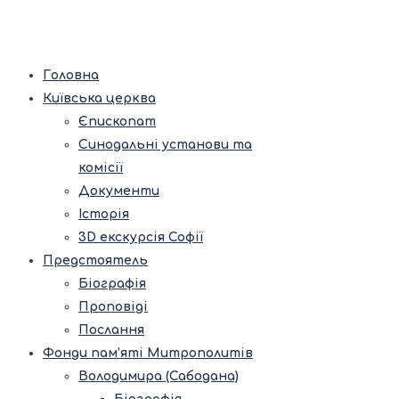
Головна
Київська церква
Єпископат
Синодальні установи та
комісії
Документи
Історія
3D екскурсія Софії
Предстоятель
Біографія
Проповіді
Послання
Фонди пам’яті Митрополитів
Володимира (Сабодана)