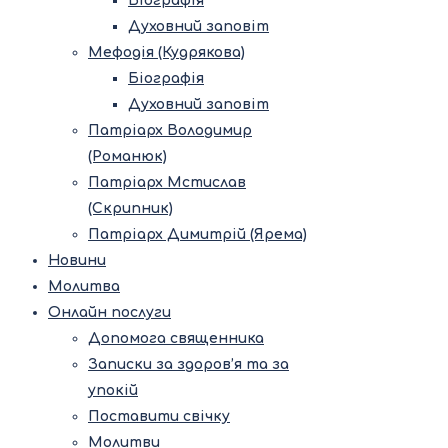
Біографія
Духовний заповіт
Мефодія (Кудрякова)
Біографія
Духовний заповіт
Патріарх Володимир
(Романюк)
Патріарх Мстислав
(Скрипник)
Патріарх Димитрій (Ярема)
Новини
Молитва
Онлайн послуги
Допомога священника
Записки за здоров’я та за
упокій
Поставити свічку
Молитви