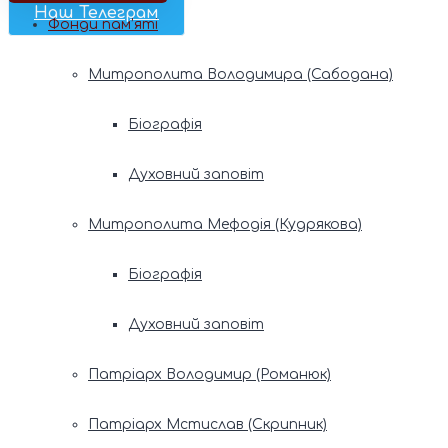
Наш Телеграм
Фонди пам’яті
Митрополита Володимира (Сабодана)
Біографія
Духовний заповіт
Митрополита Мефодія (Кудрякова)
Біографія
Духовний заповіт
Патріарх Володимир (Романюк)
Патріарх Мстислав (Скрипник)