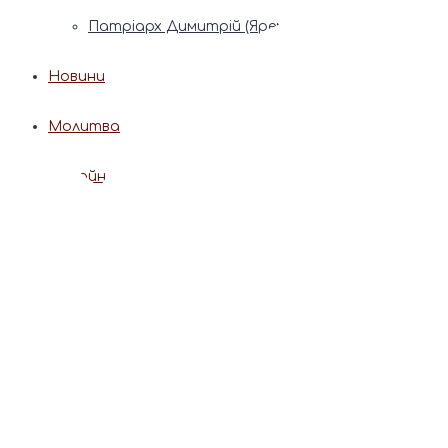
Патріарх Димитрій (Ярема)
Новини
Молитва
Онлайн послуги
Допомога священника
Записки за здоров’я та за упокій
Поставити свічку
Молитви
Календар