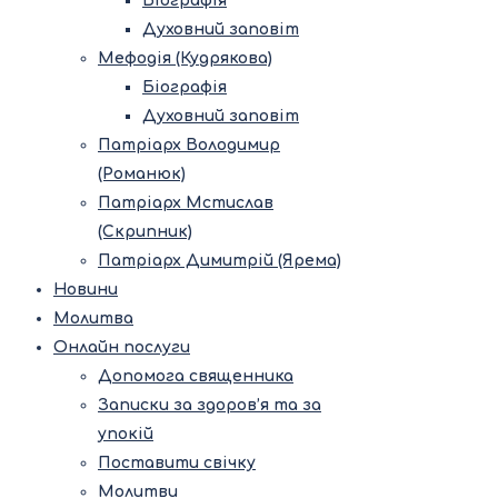
Біографія
Духовний заповіт
Мефодія (Кудрякова)
Біографія
Духовний заповіт
Патріарх Володимир
(Романюк)
Патріарх Мстислав
(Скрипник)
Патріарх Димитрій (Ярема)
Новини
Молитва
Онлайн послуги
Допомога священника
Записки за здоров’я та за
упокій
Поставити свічку
Молитви