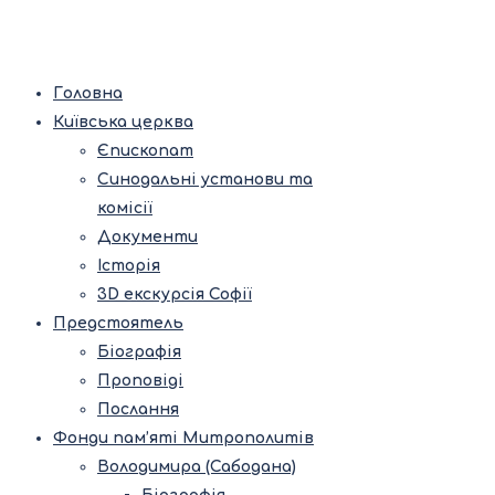
Головна
Київська церква
Єпископат
Синодальні установи та
комісії
Документи
Історія
3D екскурсія Софії
Предстоятель
Біографія
Проповіді
Послання
Фонди пам’яті Митрополитів
Володимира (Сабодана)