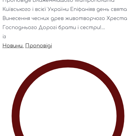
Проповідь Блаженнійшого Митрополита
Київського і всієї України Епіфаніяв день свята
Винесення чесних древ животворчого Хреста
Господнього Дорогі брати і сестри!...
із
Новини
,
Проповіді