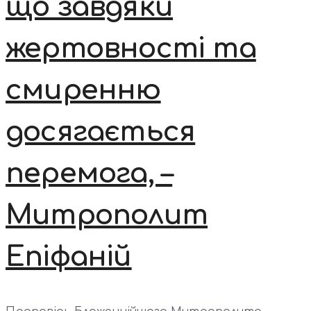
що завдяки
жертовності та
смиренню
досягається
перемога, –
Митрополит
Епіфаній