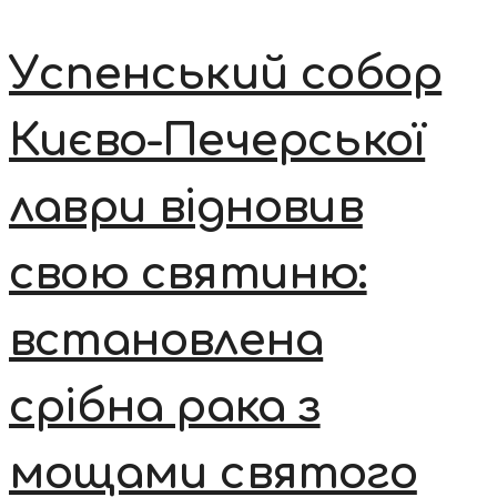
Успенський собор
Києво-Печерської
лаври відновив
свою святиню:
встановлена
срібна рака з
мощами святого