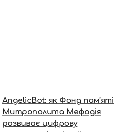
AngelicBot: як Фонд пам’яті
Митрополита Мефодія
розвиває цифрову