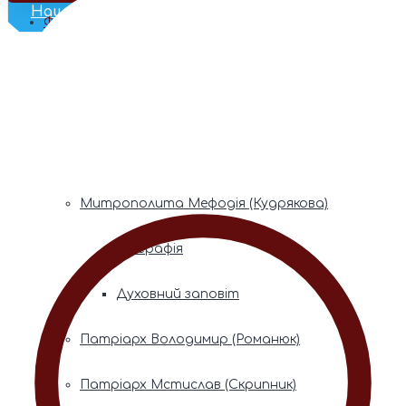
Наш Телеграм
Фонди пам’яті
Митрополита Володимира (Сабодана)
Біографія
Духовний заповіт
Митрополита Мефодія (Кудрякова)
Біографія
Духовний заповіт
Патріарх Володимир (Романюк)
Патріарх Мстислав (Скрипник)