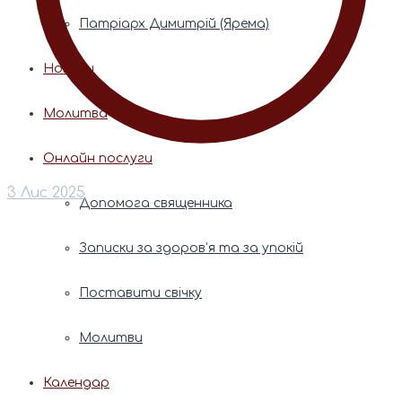
Патріарх Димитрій (Ярема)
Новини
Молитва
Онлайн послуги
3 Лис 2025
Допомога священника
Записки за здоров’я та за упокій
Поставити свічку
Молитви
Календар