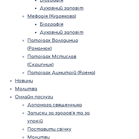
Біографія
Духовний заповіт
Мефодія (Кудрякова)
Біографія
Духовний заповіт
Патріарх Володимир
(Романюк)
Патріарх Мстислав
(Скрипник)
Патріарх Димитрій (Ярема)
Новини
Молитва
Онлайн послуги
Допомога священника
Записки за здоров’я та за
упокій
Поставити свічку
Молитви