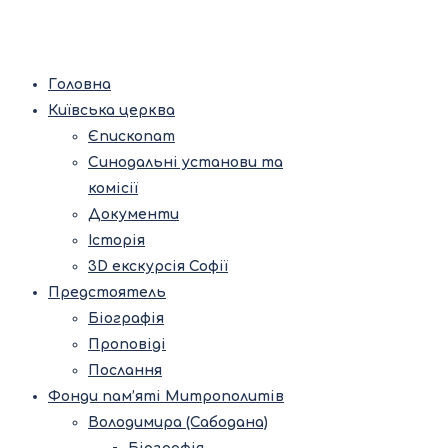
Головна
Київська церква
Єпископат
Синодальні установи та
комісії
Документи
Історія
3D екскурсія Софії
Предстоятель
Біографія
Проповіді
Послання
Фонди пам’яті Митрополитів
Володимира (Сабодана)