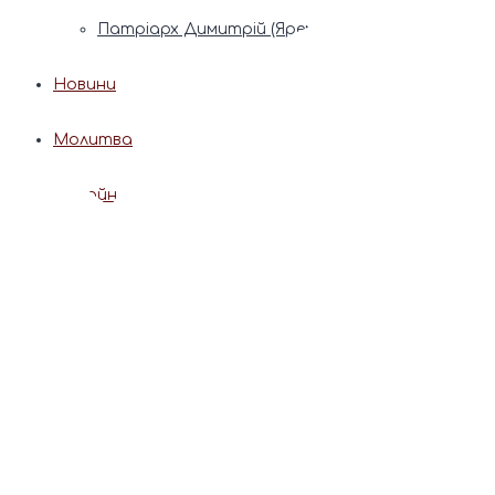
Патріарх Димитрій (Ярема)
Новини
Молитва
Онлайн послуги
Допомога священника
Записки за здоров’я та за упокій
Поставити свічку
Молитви
Календар