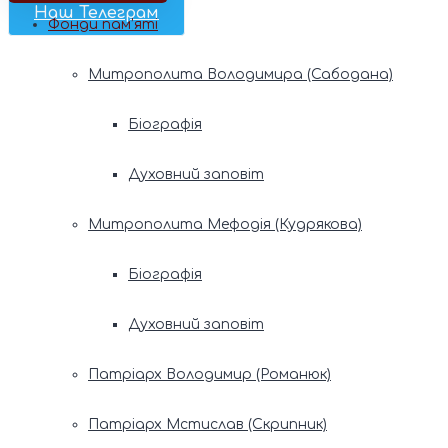
Наш Телеграм
Фонди пам’яті
Митрополита Володимира (Сабодана)
Біографія
Духовний заповіт
Митрополита Мефодія (Кудрякова)
Біографія
Духовний заповіт
Патріарх Володимир (Романюк)
Патріарх Мстислав (Скрипник)