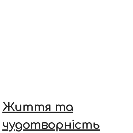
Життя та
чудотворність