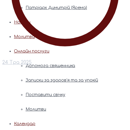
Патріарх Димитрій (Ярема)
Новини
Молитва
Онлайн послуги
24 Тра 2025
Допомога священника
Записки за здоров’я та за упокій
Поставити свічку
Молитви
Календар