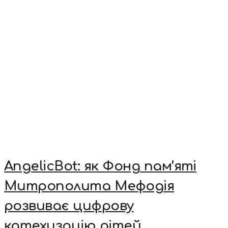
AngelicBot: як Фонд пам’яті
Митрополита Мефодія
розвиває цифрову
катехизацію дітей