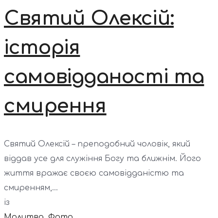
Святий Олексій:
історія
самовідданості та
смирення
Святий Олексій – преподобний чоловік, який
віддав усе для служіння Богу та ближнім. Його
життя вражає своєю самовідданістю та
смиренням,...
із
Молитва
,
Фото