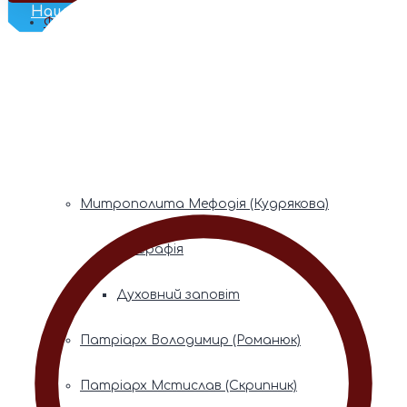
Наш Телеграм
Фонди пам’яті
Митрополита Володимира (Сабодана)
Біографія
Духовний заповіт
Митрополита Мефодія (Кудрякова)
Біографія
Духовний заповіт
Патріарх Володимир (Романюк)
Патріарх Мстислав (Скрипник)