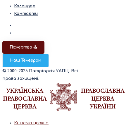
Календар
Контакти
Пожертва ⛪️
Наш Телеграм
© 2000-2026 Патріархія УАПЦ. Всі
права захищені.
Київська церква