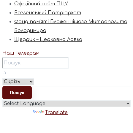
Офіційний сайт ПЦУ
Вселенський Патріархат
Фонд пам’яті Блаженнішого Митрополита
Володимира
Щедрик – Церковна Лавка
Наш Телеграм
із
Powered by
Translate