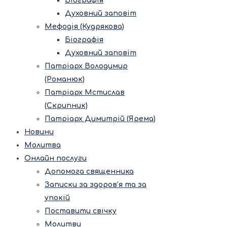
Біографія
Духовний заповіт
Мефодія (Кудрякова)
Біографія
Духовний заповіт
Патріарх Володимир
(Романюк)
Патріарх Мстислав
(Скрипник)
Патріарх Димитрій (Ярема)
Новини
Молитва
Онлайн послуги
Допомога священника
Записки за здоров’я та за
упокій
Поставити свічку
Молитви