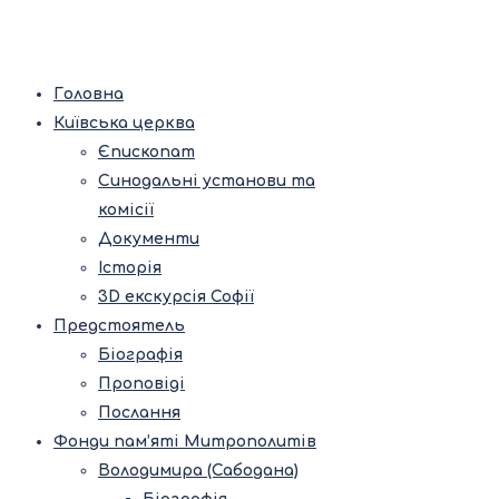
Головна
Київська церква
Єпископат
Синодальні установи та
комісії
Документи
Історія
3D екскурсія Софії
Предстоятель
Біографія
Проповіді
Послання
Фонди пам’яті Митрополитів
Володимира (Сабодана)