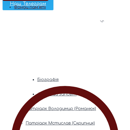
Наш Телеграм
Фонди пам’яті
Митрополита Володимира (Сабодана)
Біографія
Духовний заповіт
Митрополита Мефодія (Кудрякова)
Біографія
Духовний заповіт
Патріарх Володимир (Романюк)
Патріарх Мстислав (Скрипник)