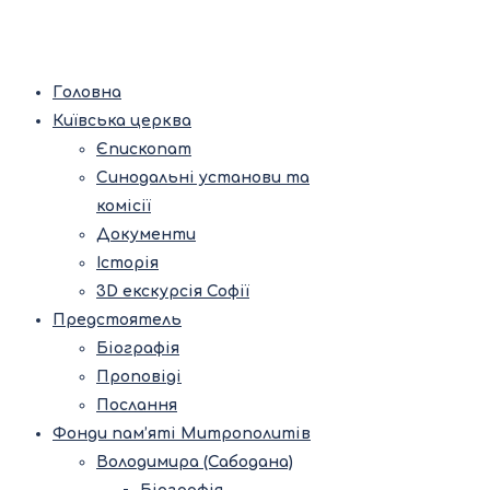
Головна
Київська церква
Єпископат
Синодальні установи та
комісії
Документи
Історія
3D екскурсія Софії
Предстоятель
Біографія
Проповіді
Послання
Фонди пам’яті Митрополитів
Володимира (Сабодана)