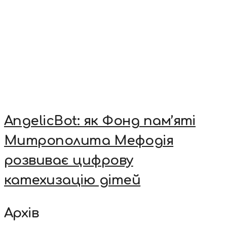
AngelicBot: як Фонд пам’яті
Митрополита Мефодія
розвиває цифрову
катехизацію дітей
Архів