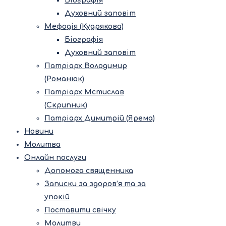
Біографія
Духовний заповіт
Мефодія (Кудрякова)
Біографія
Духовний заповіт
Патріарх Володимир
(Романюк)
Патріарх Мстислав
(Скрипник)
Патріарх Димитрій (Ярема)
Новини
Молитва
Онлайн послуги
Допомога священника
Записки за здоров’я та за
упокій
Поставити свічку
Молитви