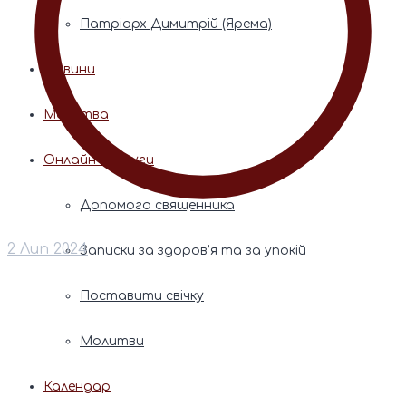
Патріарх Димитрій (Ярема)
Новини
Молитва
Онлайн послуги
Допомога священника
2 Лип 2024
Записки за здоров’я та за упокій
Поставити свічку
Молитви
Календар