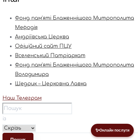
Фонд пам’яті Блаженнішого Митрополита
Мефодія
Андріївська Церква
Офіційний сайт ПЦУ
Вселенський Патріархат
Фонд пам’яті Блаженнішого Митрополита
Володимира
Щедрик – Церковна Лавка
Наш Телеграм
із
✨
Онлайн послуги