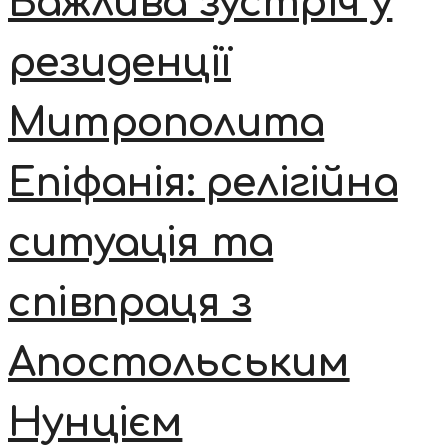
Важлива зустріч у
резиденції
Митрополита
Епіфанія: релігійна
ситуація та
співпраця з
Апостольським
Нунцієм