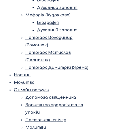
Біографія
Духовний заповіт
Мефодія (Кудрякова)
Біографія
Духовний заповіт
Патріарх Володимир
(Романюк)
Патріарх Мстислав
(Скрипник)
Патріарх Димитрій (Ярема)
Новини
Молитва
Онлайн послуги
Допомога священника
Записки за здоров’я та за
упокій
Поставити свічку
Молитви