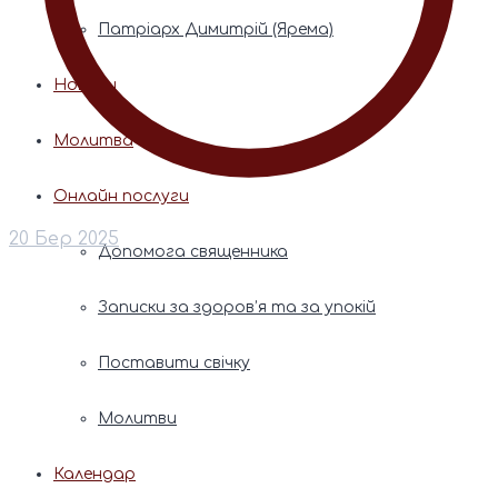
Патріарх Димитрій (Ярема)
Новини
Молитва
Онлайн послуги
20 Бер 2025
Допомога священника
Записки за здоров’я та за упокій
Поставити свічку
Молитви
Календар