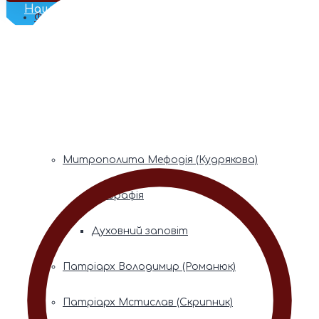
Наш Телеграм
Фонди пам’яті
Митрополита Володимира (Сабодана)
Біографія
Духовний заповіт
Митрополита Мефодія (Кудрякова)
Біографія
Духовний заповіт
Патріарх Володимир (Романюк)
Патріарх Мстислав (Скрипник)