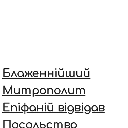
Блаженнійший
Митрополит
Епіфаній відвідав
Посольство