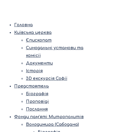
Головна
Київська церква
Єпископат
Синодальні установи та
комісії
Документи
Історія
3D екскурсія Софії
Предстоятель
Біографія
Проповіді
Послання
Фонди пам’яті Митрополитів
Володимира (Сабодана)