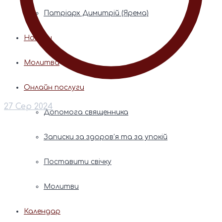
Патріарх Димитрій (Ярема)
Новини
Молитва
Онлайн послуги
27 Сер 2024
Допомога священника
Записки за здоров’я та за упокій
Поставити свічку
Молитви
Календар