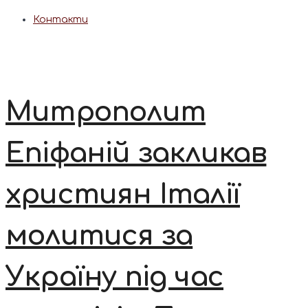
Контакти
Митрополит
Епіфаній закликав
християн Італії
молитися за
Україну під час