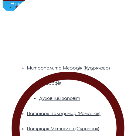
Наш Телеграм
Фонди пам’яті
Митрополита Володимира (Сабодана)
Біографія
Духовний заповіт
Митрополита Мефодія (Кудрякова)
Біографія
Духовний заповіт
Патріарх Володимир (Романюк)
Патріарх Мстислав (Скрипник)