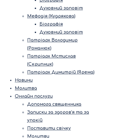
Біографія
Духовний заповіт
Мефодія (Кудрякова)
Біографія
Духовний заповіт
Патріарх Володимир
(Романюк)
Патріарх Мстислав
(Скрипник)
Патріарх Димитрій (Ярема)
Новини
Молитва
Онлайн послуги
Допомога священника
Записки за здоров’я та за
упокій
Поставити свічку
Молитви