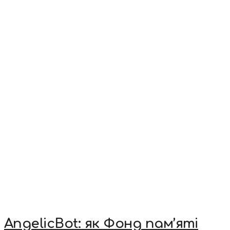
AngelicBot: як Фонд пам’яті