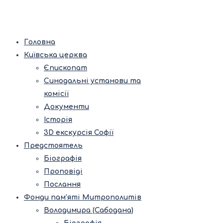
Головна
Київська церква
Єпископат
Синодальні установи та
комісії
Документи
Історія
3D екскурсія Софії
Предстоятель
Біографія
Проповіді
Послання
Фонди пам’яті Митрополитів
Володимира (Сабодана)