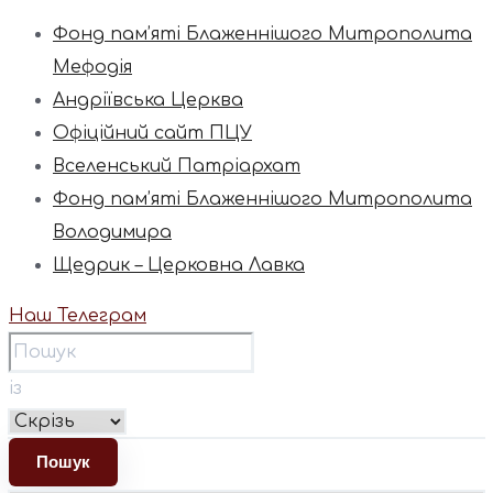
Фонд пам’яті Блаженнішого Митрополита
Мефодія
Андріївська Церква
Офіційний сайт ПЦУ
Вселенський Патріархат
Фонд пам’яті Блаженнішого Митрополита
Володимира
Щедрик – Церковна Лавка
Наш Телеграм
із