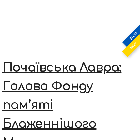
STOP
WAR
Почаївська Лавра:
Голова Фонду
пам’яті
Блаженнішого