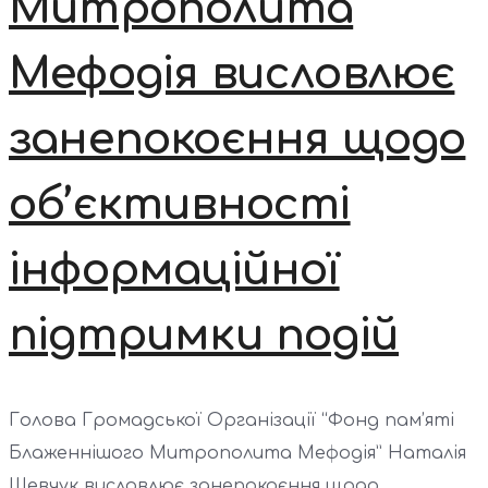
Митрополита
Мефодія висловлює
занепокоєння щодо
об’єктивності
інформаційної
підтримки подій
Голова Громадської Організації “Фонд пам’яті
Блаженнішого Митрополита Мефодія” Наталія
Шевчук висловлює занепокоєння щодо