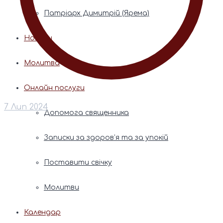
Патріарх Димитрій (Ярема)
Новини
Молитва
Онлайн послуги
7 Лип 2024
Допомога священника
Записки за здоров’я та за упокій
Поставити свічку
Молитви
Календар