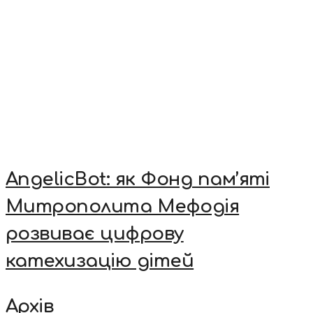
AngelicBot: як Фонд пам’яті
Митрополита Мефодія
розвиває цифрову
катехизацію дітей
Архів