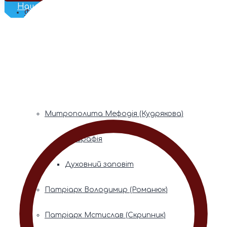
Наш Телеграм
Фонди пам’яті
Митрополита Володимира (Сабодана)
Біографія
Духовний заповіт
Митрополита Мефодія (Кудрякова)
Біографія
Духовний заповіт
Патріарх Володимир (Романюк)
Патріарх Мстислав (Скрипник)