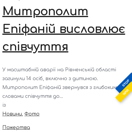
Митрополит
Епіфаній висловлює
співчуття
У масштабній аварії на Рівненській області
загинули 14 осіб, включно з дитиною.
STOP
Митрополит Епіфаній звернувся з глибокими
WAR
словами співчуття до...
із
Новини
,
Фото
Пожертва