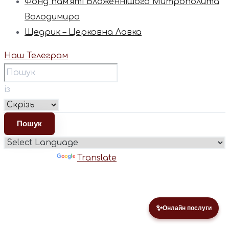
Фонд пам’яті Блаженнішого Митрополита
Володимира
Щедрик – Церковна Лавка
Наш Телеграм
із
Powered by
Translate
✨
Онлайн послуги