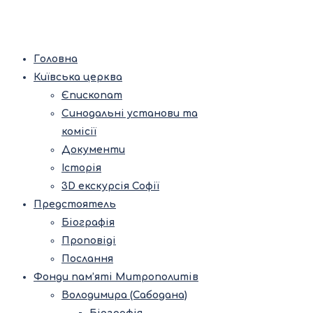
Головна
Київська церква
Єпископат
Синодальні установи та
комісії
Документи
Історія
3D екскурсія Софії
Предстоятель
Біографія
Проповіді
Послання
Фонди пам’яті Митрополитів
Володимира (Сабодана)