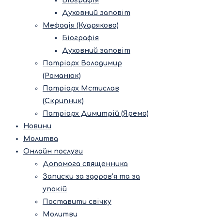
Біографія
Духовний заповіт
Мефодія (Кудрякова)
Біографія
Духовний заповіт
Патріарх Володимир
(Романюк)
Патріарх Мстислав
(Скрипник)
Патріарх Димитрій (Ярема)
Новини
Молитва
Онлайн послуги
Допомога священника
Записки за здоров’я та за
упокій
Поставити свічку
Молитви