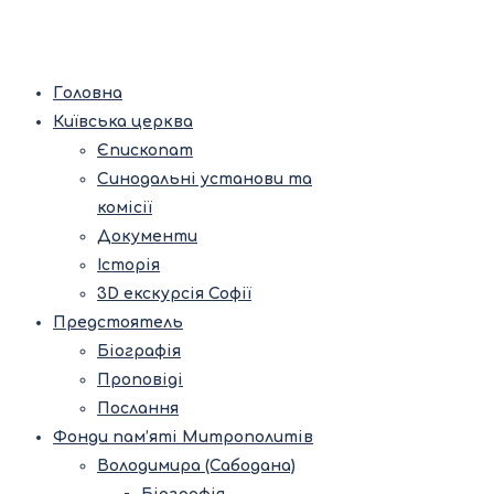
Головна
Київська церква
Єпископат
Синодальні установи та
комісії
Документи
Історія
3D екскурсія Софії
Предстоятель
Біографія
Проповіді
Послання
Фонди пам’яті Митрополитів
Володимира (Сабодана)