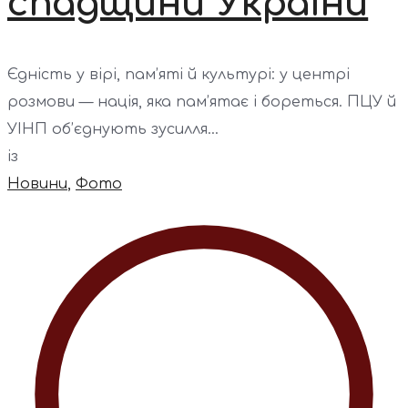
спадщини України
Єдність у вірі, пам’яті й культурі: у центрі
розмови — нація, яка пам’ятає і бореться. ПЦУ й
УІНП об’єднують зусилля...
із
Новини
,
Фото