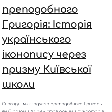
преподобного
Григорія: Історія
українського
іконопису через
призму Київської
школи
Сьогодні ми згадуємо преподобного Григорія,
який разом з Аліпієм став одним з фундаторів