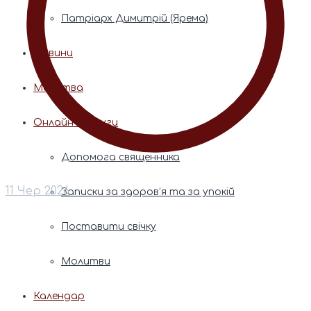
Патріарх Димитрій (Ярема)
Новини
Молитва
Онлайн послуги
Допомога священника
11 Чер 2026
Записки за здоров’я та за упокій
Поставити свічку
Молитви
Календар