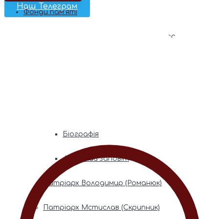
Наш Телеграм
Фонди пам’яті
Митрополита Володимира (Сабодана)
Біографія
Духовний заповіт
Митрополита Мефодія (Кудрякова)
Біографія
Духовний заповіт
Патріарх Володимир (Романюк)
Патріарх Мстислав (Скрипник)