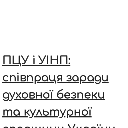
ПЦУ і УІНП:
співпраця заради
духовної безпеки
та культурної