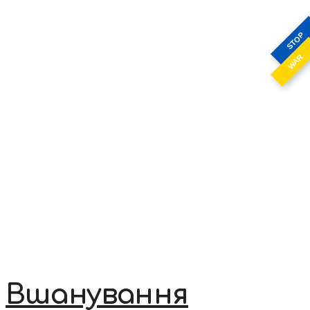
STOP
WAR
Вшанування