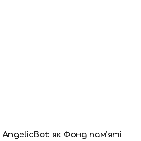
AngelicBot: як Фонд пам’яті