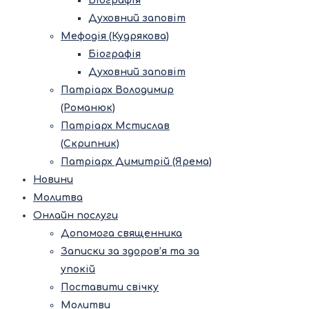
Біографія
Духовний заповіт
Мефодія (Кудрякова)
Біографія
Духовний заповіт
Патріарх Володимир
(Романюк)
Патріарх Мстислав
(Скрипник)
Патріарх Димитрій (Ярема)
Новини
Молитва
Онлайн послуги
Допомога священника
Записки за здоров’я та за
упокій
Поставити свічку
Молитви