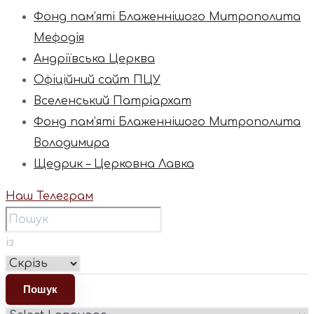
Фонд пам’яті Блаженнішого Митрополита
Мефодія
Андріївська Церква
Офіційний сайт ПЦУ
Вселенський Патріархат
Фонд пам’яті Блаженнішого Митрополита
Володимира
Щедрик – Церковна Лавка
Наш Телеграм
із