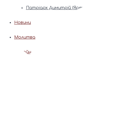
Патріарх Димитрій (Ярема)
Новини
Молитва
Онлайн послуги
Допомога священника
Записки за здоров’я та за упокій
Поставити свічку
Молитви
Календар