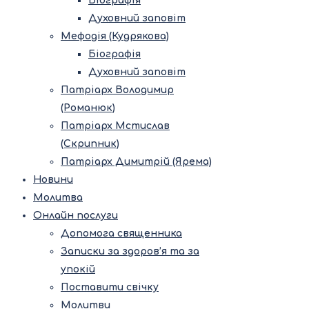
Біографія
Духовний заповіт
Мефодія (Кудрякова)
Біографія
Духовний заповіт
Патріарх Володимир
(Романюк)
Патріарх Мстислав
(Скрипник)
Патріарх Димитрій (Ярема)
Новини
Молитва
Онлайн послуги
Допомога священника
Записки за здоров’я та за
упокій
Поставити свічку
Молитви