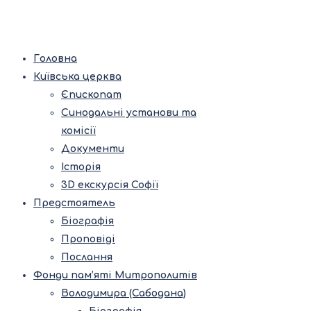
Головна
Київська церква
Єпископат
Синодальні установи та
комісії
Документи
Історія
3D екскурсія Софії
Предстоятель
Біографія
Проповіді
Послання
Фонди пам’яті Митрополитів
Володимира (Сабодана)