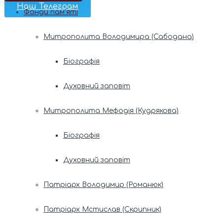
Наш Телеграм
Фонди пам’яті
Митрополита Володимира (Сабодана)
Біографія
Духовний заповіт
Митрополита Мефодія (Кудрякова)
Біографія
Духовний заповіт
Патріарх Володимир (Романюк)
Патріарх Мстислав (Скрипник)