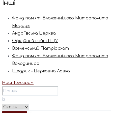
Інші
Фонд пам’яті Блаженнішого Митрополита
Мефодія
Андріївська Церква
Офіційний сайт ПЦУ
Вселенський Патріархат
Фонд пам’яті Блаженнішого Митрополита
Володимира
Щедрик – Церковна Лавка
Наш Телеграм
із