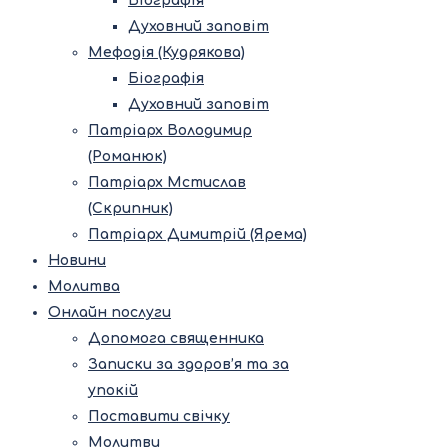
Біографія
Духовний заповіт
Мефодія (Кудрякова)
Біографія
Духовний заповіт
Патріарх Володимир
(Романюк)
Патріарх Мстислав
(Скрипник)
Патріарх Димитрій (Ярема)
Новини
Молитва
Онлайн послуги
Допомога священника
Записки за здоров’я та за
упокій
Поставити свічку
Молитви