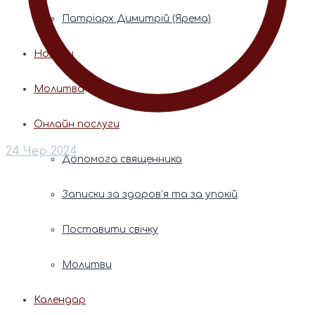
Патріарх Димитрій (Ярема)
Новини
Молитва
Онлайн послуги
24 Чер 2024
Допомога священника
Записки за здоров’я та за упокій
Поставити свічку
Молитви
Календар