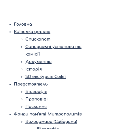
Головна
Київська церква
Єпископат
Синодальні установи та
комісії
Документи
Історія
3D екскурсія Софії
Предстоятель
Біографія
Проповіді
Послання
Фонди пам’яті Митрополитів
Володимира (Сабодана)