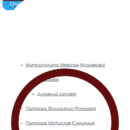
Наш Телеграм
Фонди пам’яті
Митрополита Володимира (Сабодана)
Біографія
Духовний заповіт
Митрополита Мефодія (Кудрякова)
Біографія
Духовний заповіт
Патріарх Володимир (Романюк)
Патріарх Мстислав (Скрипник)