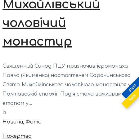
Михайлівський
чоловічий
монастир
Священний Синод ПЦУ призначив ієромонаха
Павла (Якименка) настоятелем Сорочинського
Свято-Михайлівського чоловічого монастиря у
STOP
Полтавській єпархії. Подія стала важливим
WAR
етапом у...
із
Новини
,
Фото
Пожертва