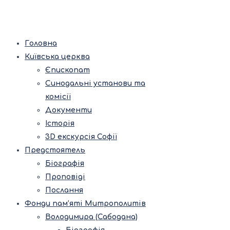
Головна
Київська церква
Єпископат
Синодальні установи та
комісії
Документи
Історія
3D екскурсія Софії
Предстоятель
Біографія
Проповіді
Послання
Фонди пам’яті Митрополитів
Володимира (Сабодана)