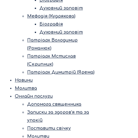
Біографія
Духовний заповіт
Мефодія (Кудрякова)
Біографія
Духовний заповіт
Патріарх Володимир
(Романюк)
Патріарх Мстислав
(Скрипник)
Патріарх Димитрій (Ярема)
Новини
Молитва
Онлайн послуги
Допомога священника
Записки за здоров’я та за
упокій
Поставити свічку
Молитви