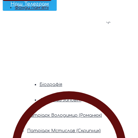
Наш Телеграм
Фонди пам’яті
Митрополита Володимира (Сабодана)
Біографія
Духовний заповіт
Митрополита Мефодія (Кудрякова)
Біографія
Духовний заповіт
Патріарх Володимир (Романюк)
Патріарх Мстислав (Скрипник)