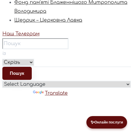
Фонд пам’яті Блаженнішого Митрополита
Володимира
Щедрик – Церковна Лавка
Наш Телеграм
із
Powered by
Translate
✨
Онлайн послуги