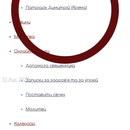
Патріарх Димитрій (Ярема)
Новини
Молитва
Онлайн послуги
Допомога священника
13 Лис 2025
Записки за здоров’я та за упокій
Поставити свічку
Молитви
Календар