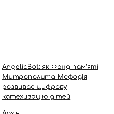
AngelicBot: як Фонд пам’яті
Митрополита Мефодія
розвиває цифрову
катехизацію дітей
Архів