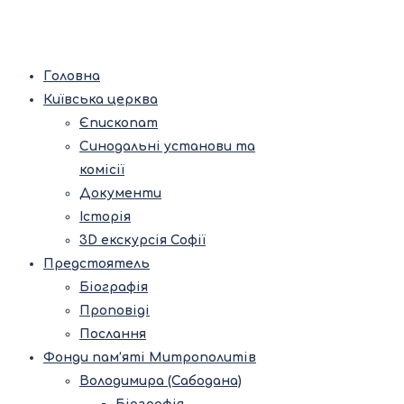
Головна
Київська церква
Єпископат
Синодальні установи та
комісії
Документи
Історія
3D екскурсія Софії
Предстоятель
Біографія
Проповіді
Послання
Фонди пам’яті Митрополитів
Володимира (Сабодана)