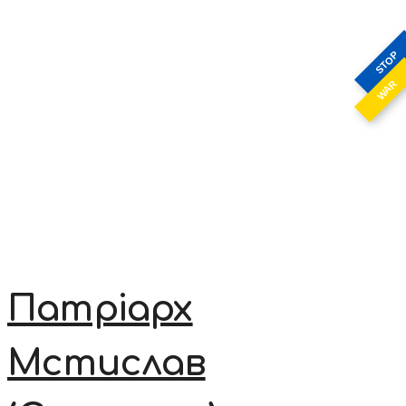
STOP
WAR
Патріарх
Мстислав