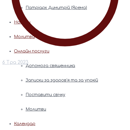
Патріарх Димитрій (Ярема)
Новини
Молитва
Онлайн послуги
6 Тра 2023
Допомога священника
Записки за здоров’я та за упокій
Поставити свічку
Молитви
Календар