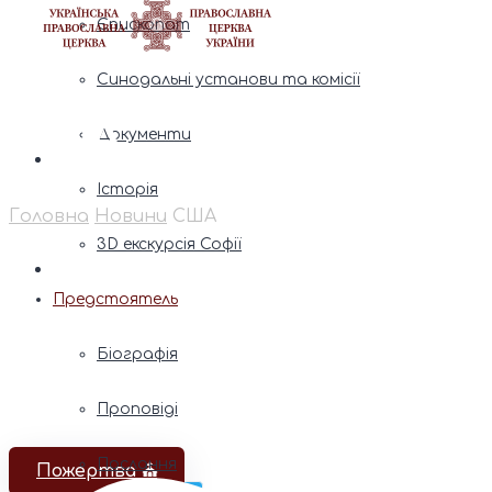
Єпископат
Синодальні установи та комісії
США
Документи
Історія
Головна
Новини
США
3D екскурсія Софії
Предстоятель
Біографія
Проповіді
Послання
Пожертва ⛪️