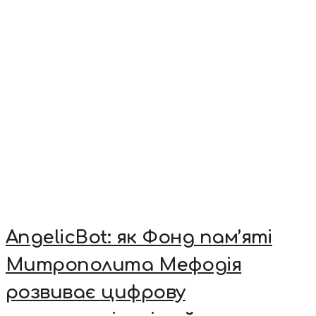
AngelicBot: як Фонд пам’яті
Митрополита Мефодія
розвиває цифрову