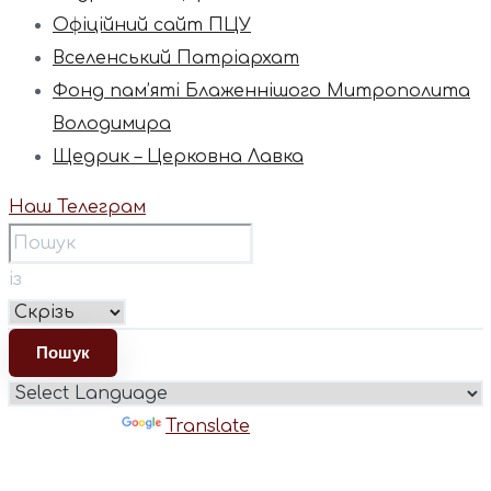
Офіційний сайт ПЦУ
Вселенський Патріархат
Фонд пам’яті Блаженнішого Митрополита
Володимира
Щедрик – Церковна Лавка
Наш Телеграм
із
Powered by
Translate