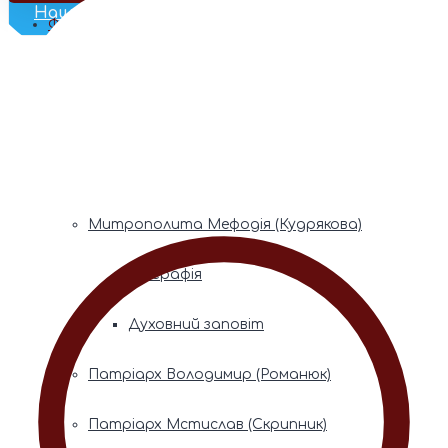
Наш Телеграм
Фонди пам’яті
Митрополита Володимира (Сабодана)
Біографія
Духовний заповіт
Митрополита Мефодія (Кудрякова)
Біографія
Духовний заповіт
Патріарх Володимир (Романюк)
Патріарх Мстислав (Скрипник)