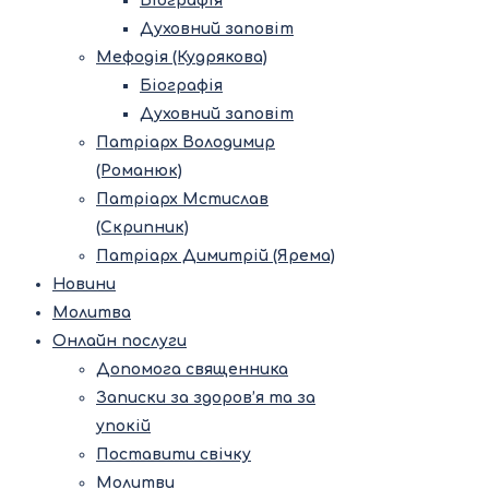
Біографія
Духовний заповіт
Мефодія (Кудрякова)
Біографія
Духовний заповіт
Патріарх Володимир
(Романюк)
Патріарх Мстислав
(Скрипник)
Патріарх Димитрій (Ярема)
Новини
Молитва
Онлайн послуги
Допомога священника
Записки за здоров’я та за
упокій
Поставити свічку
Молитви