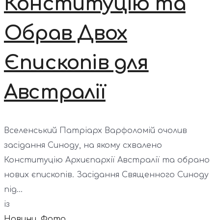
Конституцію та
Обрав Двох
Єпископів для
Австралії
Вселенський Патріарх Варфоломій очолив
засідання Синоду, на якому схвалено
Конституцію Архиєпархії Австралії та обрано
нових єпископів. Засідання Священного Синоду
під...
із
Новини
,
Фото