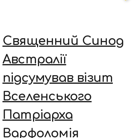
Священний Синод
Австралії
підсумував візит
Вселенського
Патріарха
Варфоломія