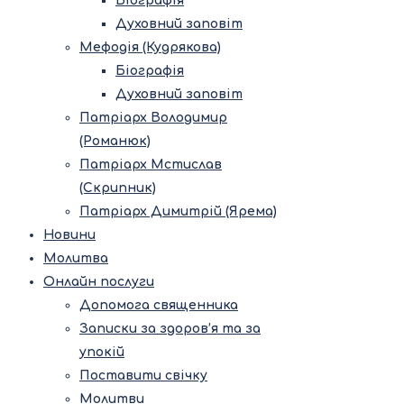
Біографія
Духовний заповіт
Мефодія (Кудрякова)
Біографія
Духовний заповіт
Патріарх Володимир
(Романюк)
Патріарх Мстислав
(Скрипник)
Патріарх Димитрій (Ярема)
Новини
Молитва
Онлайн послуги
Допомога священника
Записки за здоров’я та за
упокій
Поставити свічку
Молитви