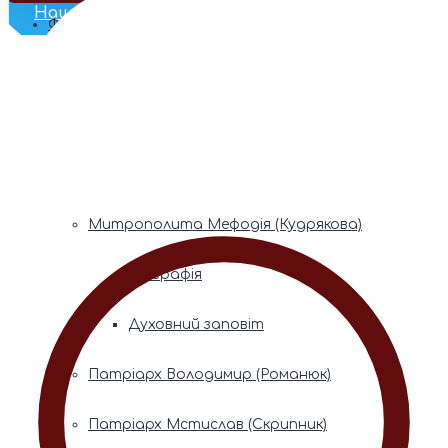
Наш Телеграм
Фонди пам’яті
Митрополита Володимира (Сабодана)
Біографія
Духовний заповіт
Митрополита Мефодія (Кудрякова)
Біографія
Духовний заповіт
Патріарх Володимир (Романюк)
Патріарх Мстислав (Скрипник)