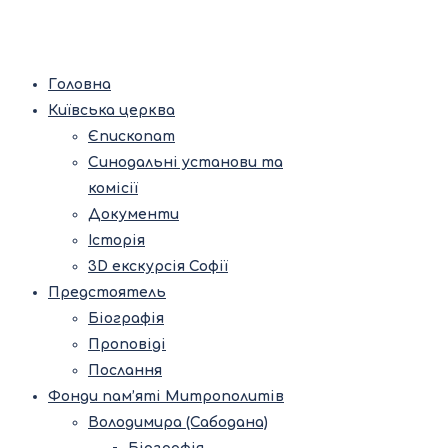
Головна
Київська церква
Єпископат
Синодальні установи та
комісії
Документи
Історія
3D екскурсія Софії
Предстоятель
Біографія
Проповіді
Послання
Фонди пам’яті Митрополитів
Володимира (Сабодана)