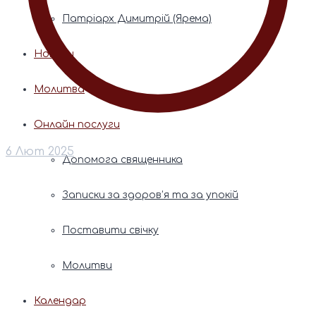
Патріарх Димитрій (Ярема)
Новини
Молитва
Онлайн послуги
6 Лют 2025
Допомога священника
Записки за здоров’я та за упокій
Поставити свічку
Молитви
Календар