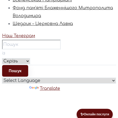
Вселенський Патріархат
Фонд пам’яті Блаженнішого Митрополита
Володимира
Щедрик – Церковна Лавка
Наш Телеграм
із
Powered by
Translate
✨
Онлайн послуги