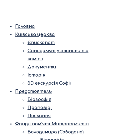
Головна
Київська церква
Єпископат
Синодальні установи та
комісії
Документи
Історія
3D екскурсія Софії
Предстоятель
Біографія
Проповіді
Послання
Фонди пам’яті Митрополитів
Володимира (Сабодана)