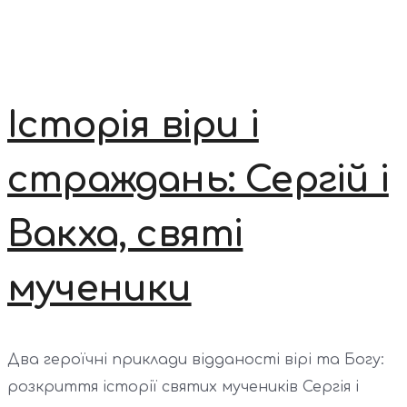
Історія віри і
страждань: Сергій і
Вакха, святі
мученики
Два героїчні приклади відданості вірі та Богу:
розкриття історії святих мучеників Сергія і