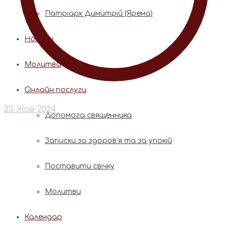
Патріарх Димитрій (Ярема)
Новини
Молитва
Онлайн послуги
23 Жов 2024
Допомога священника
Записки за здоров’я та за упокій
Поставити свічку
Молитви
Календар