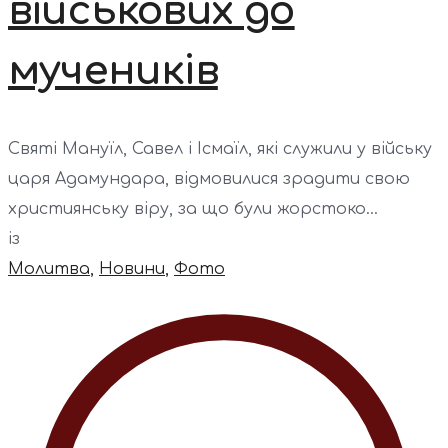
військових до
мучеників
Святі Мануїл, Савел і Ісмаїл, які служили у війську
царя Адамундара, відмовилися зрадити свою
християнську віру, за що були жорстоко...
із
Молитва
,
Новини
,
Фото