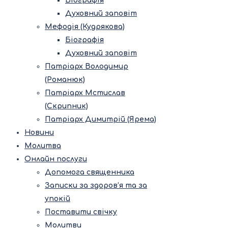
Біографія
Духовний заповіт
Мефодія (Кудрякова)
Біографія
Духовний заповіт
Патріарх Володимир
(Романюк)
Патріарх Мстислав
(Скрипник)
Патріарх Димитрій (Ярема)
Новини
Молитва
Онлайн послуги
Допомога священника
Записки за здоров’я та за
упокій
Поставити свічку
Молитви