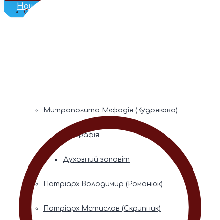
Наш Телеграм
Фонди пам’яті
Митрополита Володимира (Сабодана)
Біографія
Духовний заповіт
Митрополита Мефодія (Кудрякова)
Біографія
Духовний заповіт
Патріарх Володимир (Романюк)
Патріарх Мстислав (Скрипник)