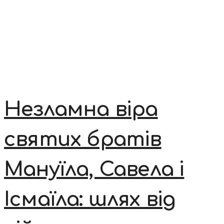
Незламна віра
святих братів
Мануїла, Савела і
Ісмаїла: шлях від