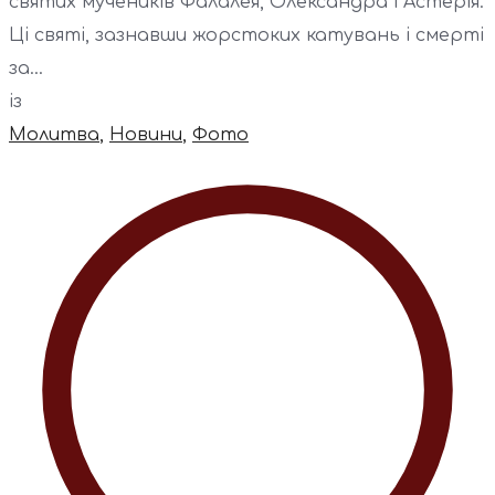
святих мучеників Фалалея, Олександра і Астерія.
Ці святі, зазнавши жорстоких катувань і смерті
за...
із
Молитва
,
Новини
,
Фото