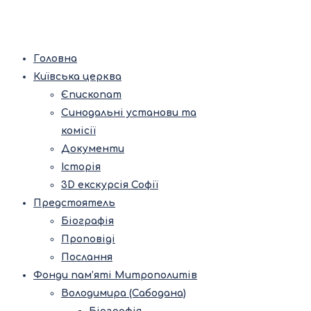
Головна
Київська церква
Єпископат
Синодальні установи та
комісії
Документи
Історія
3D екскурсія Софії
Предстоятель
Біографія
Проповіді
Послання
Фонди пам’яті Митрополитів
Володимира (Сабодана)