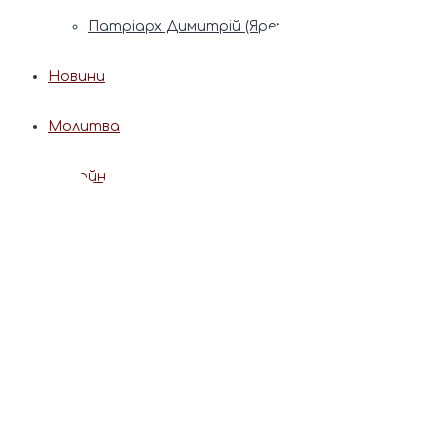
Патріарх Димитрій (Ярема)
Новини
Молитва
Онлайн послуги
Допомога священника
Записки за здоров’я та за упокій
Поставити свічку
Молитви
Календар