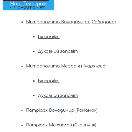
Наш Телеграм
Фонди пам’яті
Митрополита Володимира (Сабодана)
Біографія
Духовний заповіт
Митрополита Мефодія (Кудрякова)
Біографія
Духовний заповіт
Патріарх Володимир (Романюк)
Патріарх Мстислав (Скрипник)