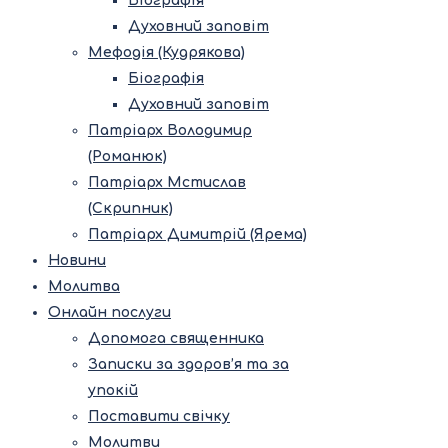
Біографія
Духовний заповіт
Мефодія (Кудрякова)
Біографія
Духовний заповіт
Патріарх Володимир
(Романюк)
Патріарх Мстислав
(Скрипник)
Патріарх Димитрій (Ярема)
Новини
Молитва
Онлайн послуги
Допомога священника
Записки за здоров’я та за
упокій
Поставити свічку
Молитви