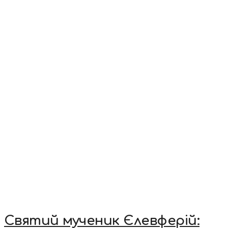
Святий мученик Єлевферій: