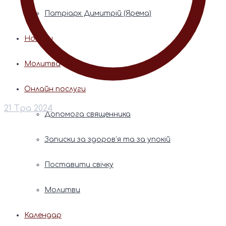
Патріарх Димитрій (Ярема)
Новини
Молитва
Онлайн послуги
21 Тра 2024
Допомога священника
Записки за здоров’я та за упокій
Поставити свічку
Молитви
Календар