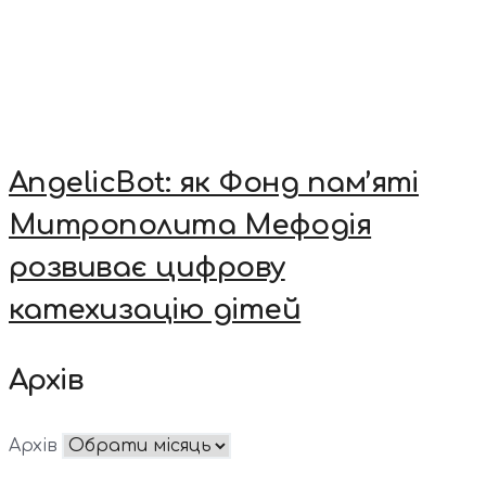
AngelicBot: як Фонд пам’яті
Митрополита Мефодія
розвиває цифрову
катехизацію дітей
Архів
Архів