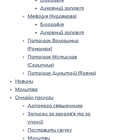
Біографія
Духовний заповіт
Мефодія (Кудрякова)
Біографія
Духовний заповіт
Патріарх Володимир
(Романюк)
Патріарх Мстислав
(Скрипник)
Патріарх Димитрій (Ярема)
Новини
Молитва
Онлайн послуги
Допомога священника
Записки за здоров’я та за
упокій
Поставити свічку
Молитви