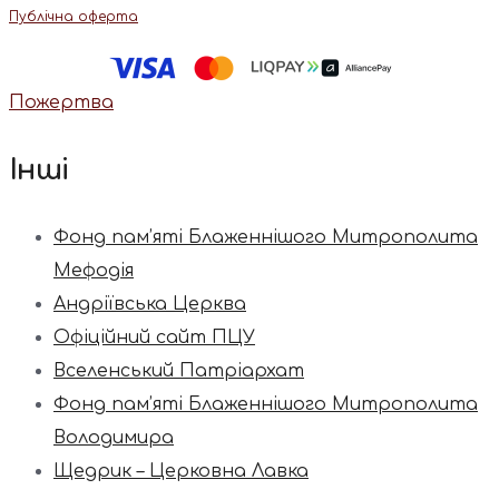
Публічна оферта
Пожертва
Інші
Фонд пам’яті Блаженнішого Митрополита
Мефодія
Андріївська Церква
Офіційний сайт ПЦУ
Вселенський Патріархат
Фонд пам’яті Блаженнішого Митрополита
Володимира
Щедрик – Церковна Лавка