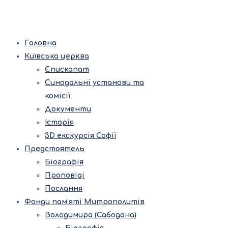
Головна
Київська церква
Єпископат
Синодальні установи та
комісії
Документи
Історія
3D екскурсія Софії
Предстоятель
Біографія
Проповіді
Послання
Фонди пам’яті Митрополитів
Володимира (Сабодана)