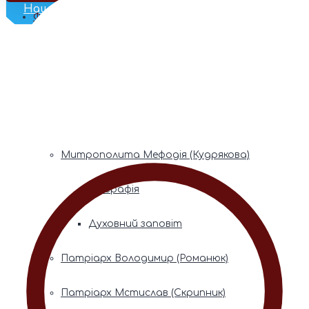
Наш Телеграм
Фонди пам’яті
Митрополита Володимира (Сабодана)
Біографія
Духовний заповіт
Митрополита Мефодія (Кудрякова)
Біографія
Духовний заповіт
Патріарх Володимир (Романюк)
Патріарх Мстислав (Скрипник)