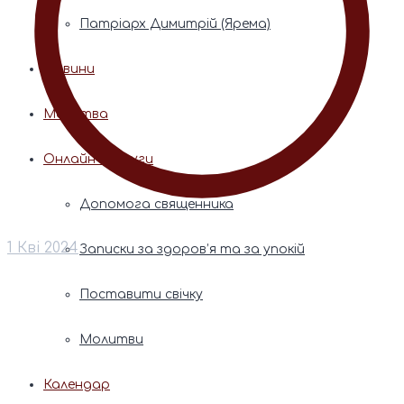
Патріарх Димитрій (Ярема)
Новини
Молитва
Онлайн послуги
Допомога священника
1 Кві 2024
Записки за здоров’я та за упокій
Поставити свічку
Молитви
Календар