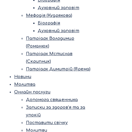
Біографія
Духовний заповіт
Мефодія (Кудрякова)
Біографія
Духовний заповіт
Патріарх Володимир
(Романюк)
Патріарх Мстислав
(Скрипник)
Патріарх Димитрій (Ярема)
Новини
Молитва
Онлайн послуги
Допомога священника
Записки за здоров’я та за
упокій
Поставити свічку
Молитви