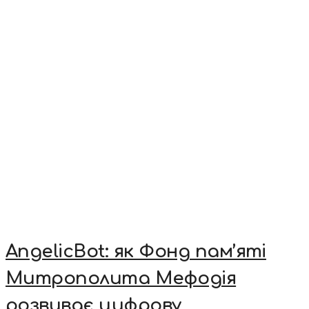
AngelicBot: як Фонд пам’яті
Митрополита Мефодія
розвиває цифрову