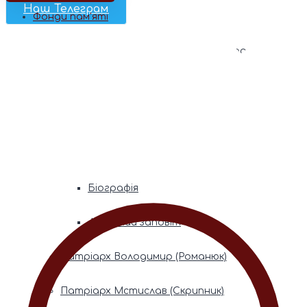
Наш Телеграм
Фонди пам’яті
Митрополита Володимира (Сабодана)
Біографія
Духовний заповіт
Митрополита Мефодія (Кудрякова)
Біографія
Духовний заповіт
Патріарх Володимир (Романюк)
Патріарх Мстислав (Скрипник)