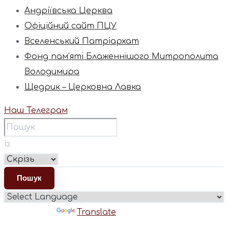
Андріївська Церква
Офіційний сайт ПЦУ
Вселенський Патріархат
Фонд пам’яті Блаженнішого Митрополита
Володимира
Щедрик – Церковна Лавка
Наш Телеграм
із
Powered by
Translate