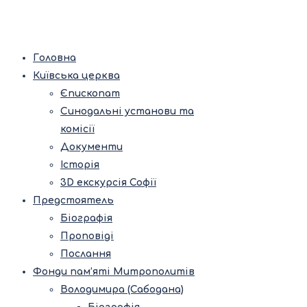
Головна
Київська церква
Єпископат
Синодальні установи та
комісії
Документи
Історія
3D екскурсія Софії
Предстоятель
Біографія
Проповіді
Послання
Фонди пам’яті Митрополитів
Володимира (Сабодана)