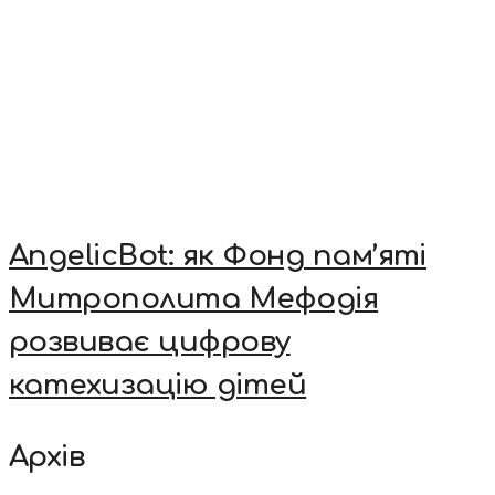
AngelicBot: як Фонд пам’яті
Митрополита Мефодія
розвиває цифрову
катехизацію дітей
Архів