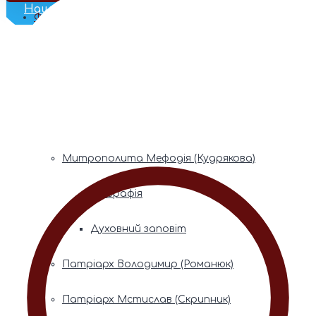
Наш Телеграм
Фонди пам’яті
Митрополита Володимира (Сабодана)
Біографія
Духовний заповіт
Митрополита Мефодія (Кудрякова)
Біографія
Духовний заповіт
Патріарх Володимир (Романюк)
Патріарх Мстислав (Скрипник)