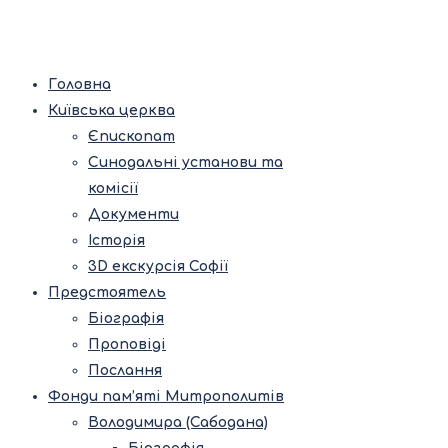
Головна
Київська церква
Єпископат
Синодальні установи та
комісії
Документи
Історія
3D екскурсія Софії
Предстоятель
Біографія
Проповіді
Послання
Фонди пам’яті Митрополитів
Володимира (Сабодана)