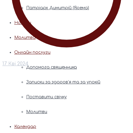
Патріарх Димитрій (Ярема)
Новини
Молитва
Онлайн послуги
17 Кві 2024
Допомога священника
Записки за здоров’я та за упокій
Поставити свічку
Молитви
Календар