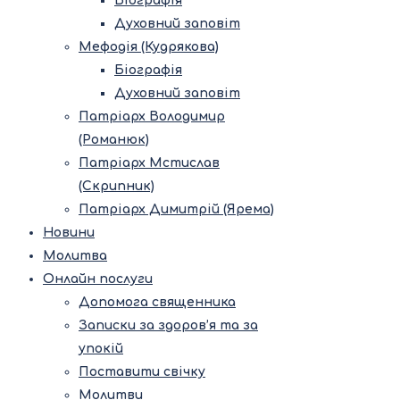
Біографія
Духовний заповіт
Мефодія (Кудрякова)
Біографія
Духовний заповіт
Патріарх Володимир
(Романюк)
Патріарх Мстислав
(Скрипник)
Патріарх Димитрій (Ярема)
Новини
Молитва
Онлайн послуги
Допомога священника
Записки за здоров’я та за
упокій
Поставити свічку
Молитви