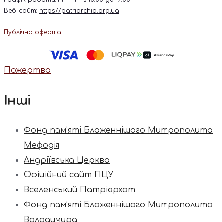
Веб-сайт:
https://patriarchia.org.ua
Публічна оферта
Пожертва
Інші
Фонд пам’яті Блаженнішого Митрополита
Мефодія
Андріївська Церква
Офіційний сайт ПЦУ
Вселенський Патріархат
Фонд пам’яті Блаженнішого Митрополита
Володимира