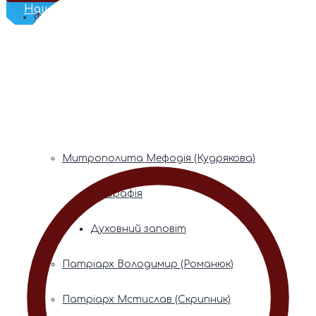
Наш Телеграм
Фонди пам’яті
Митрополита Володимира (Сабодана)
Біографія
Духовний заповіт
Митрополита Мефодія (Кудрякова)
Біографія
Духовний заповіт
Патріарх Володимир (Романюк)
Патріарх Мстислав (Скрипник)