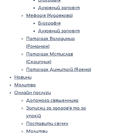
Біографія
Духовний заповіт
Мефодія (Кудрякова)
Біографія
Духовний заповіт
Патріарх Володимир
(Романюк)
Патріарх Мстислав
(Скрипник)
Патріарх Димитрій (Ярема)
Новини
Молитва
Онлайн послуги
Допомога священника
Записки за здоров’я та за
упокій
Поставити свічку
Молитви