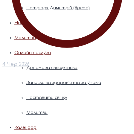
Патріарх Димитрій (Ярема)
Новини
Молитва
Онлайн послуги
4 Чер 2026
Допомога священника
Записки за здоров’я та за упокій
Поставити свічку
Молитви
Календар