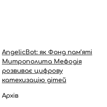
AngelicBot: як Фонд пам’яті
Митрополита Мефодія
розвиває цифрову
катехизацію дітей
Архів