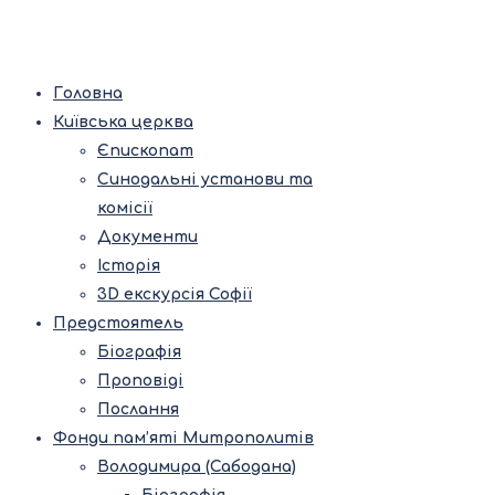
Головна
Київська церква
Єпископат
Синодальні установи та
комісії
Документи
Історія
3D екскурсія Софії
Предстоятель
Біографія
Проповіді
Послання
Фонди пам’яті Митрополитів
Володимира (Сабодана)