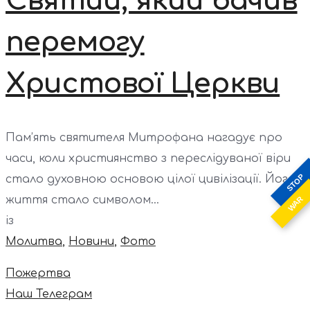
Святий, який бачив
перемогу
Христової Церкви
Пам’ять святителя Митрофана нагадує про
часи, коли християнство з переслідуваної віри
STOP
стало духовною основою цілої цивілізації. Його
життя стало символом...
WAR
із
Молитва
,
Новини
,
Фото
Пожертва
Наш Телеграм