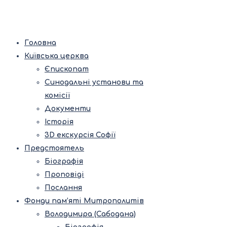
Головна
Київська церква
Єпископат
Синодальні установи та
комісії
Документи
Історія
3D екскурсія Софії
Предстоятель
Біографія
Проповіді
Послання
Фонди пам’яті Митрополитів
Володимира (Сабодана)