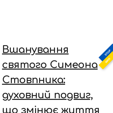
Вшанування
STOP
WAR
святого Симеона
Стовпника:
духовний подвиг,
що змінює життя