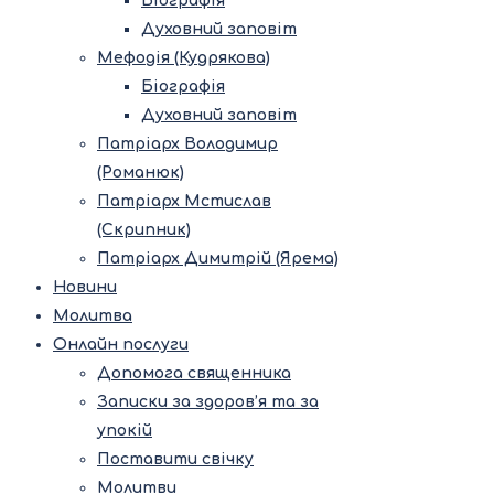
Біографія
Духовний заповіт
Мефодія (Кудрякова)
Біографія
Духовний заповіт
Патріарх Володимир
(Романюк)
Патріарх Мстислав
(Скрипник)
Патріарх Димитрій (Ярема)
Новини
Молитва
Онлайн послуги
Допомога священника
Записки за здоров’я та за
упокій
Поставити свічку
Молитви