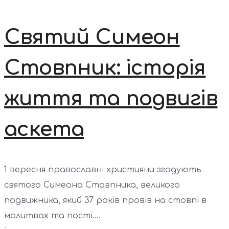
Святий Симеон
Стовпник: історія
життя та подвигів
аскета
1 вересня православні християни згадують
святого Симеона Стовпника, великого
подвижника, який 37 років провів на стовпі в
молитвах та пості....