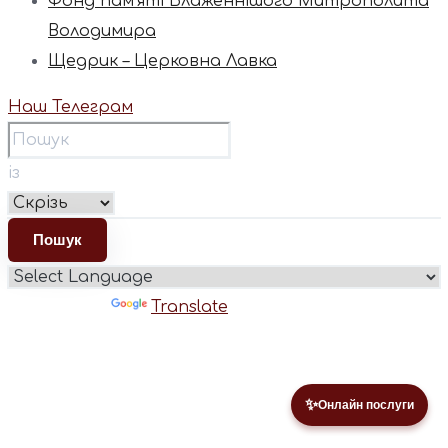
Фонд пам’яті Блаженнішого Митрополита
Володимира
Щедрик – Церковна Лавка
Наш Телеграм
із
Powered by
Translate
✨
Онлайн послуги