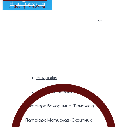
Наш Телеграм
Фонди пам’яті
Митрополита Володимира (Сабодана)
Біографія
Духовний заповіт
Митрополита Мефодія (Кудрякова)
Біографія
Духовний заповіт
Патріарх Володимир (Романюк)
Патріарх Мстислав (Скрипник)