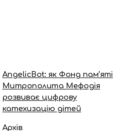
AngelicBot: як Фонд пам’яті
Митрополита Мефодія
розвиває цифрову
катехизацію дітей
Архів