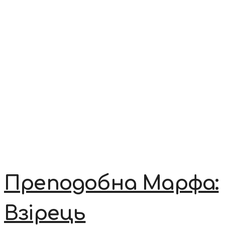
Преподобна Марфа:
Взірець