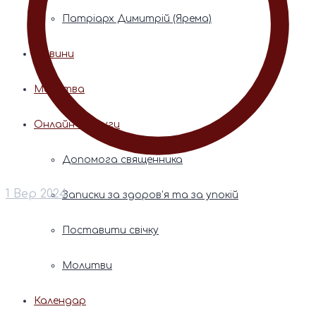
Патріарх Димитрій (Ярема)
Новини
Молитва
Онлайн послуги
Допомога священника
1 Вер 2024
Записки за здоров’я та за упокій
Поставити свічку
Молитви
Календар