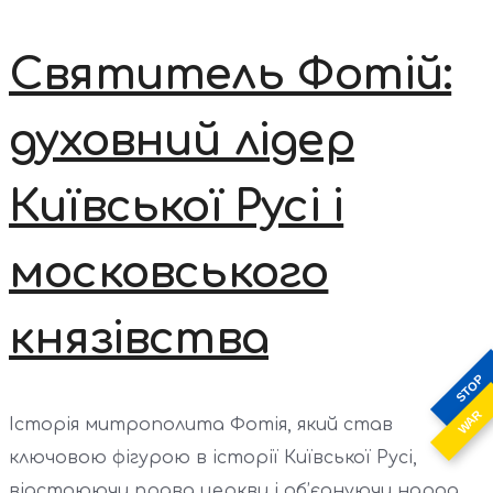
Святитель Фотій:
духовний лідер
Київської Русі і
московського
князівства
STOP
WAR
Історія митрополита Фотія, який став
ключовою фігурою в історії Київської Русі,
відстоюючи права церкви і об’єднуючи народ.