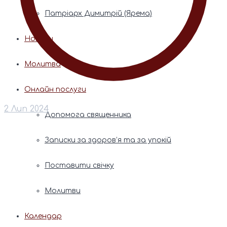
Патріарх Димитрій (Ярема)
Новини
Молитва
Онлайн послуги
2 Лип 2024
Допомога священника
Записки за здоров’я та за упокій
Поставити свічку
Молитви
Календар