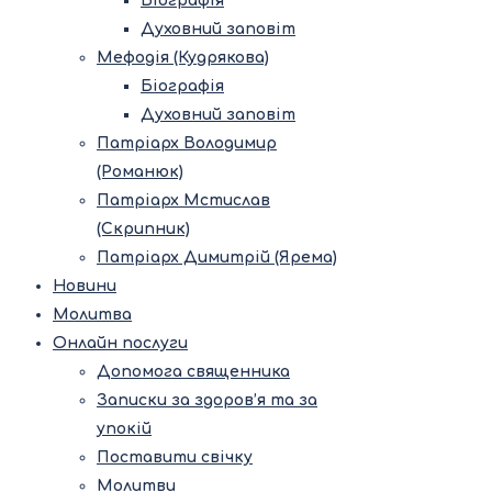
Біографія
Духовний заповіт
Мефодія (Кудрякова)
Біографія
Духовний заповіт
Патріарх Володимир
(Романюк)
Патріарх Мстислав
(Скрипник)
Патріарх Димитрій (Ярема)
Новини
Молитва
Онлайн послуги
Допомога священника
Записки за здоров’я та за
упокій
Поставити свічку
Молитви