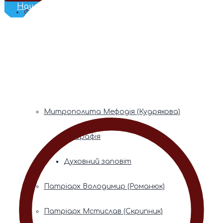
Наш Телеграм
Фонди пам’яті
Митрополита Володимира (Сабодана)
Біографія
Духовний заповіт
Митрополита Мефодія (Кудрякова)
Біографія
Духовний заповіт
Патріарх Володимир (Романюк)
Патріарх Мстислав (Скрипник)