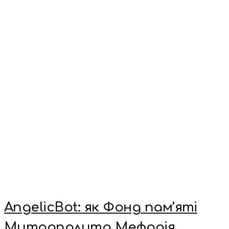
AngelicBot: як Фонд пам’яті
Митрополита Мефодія