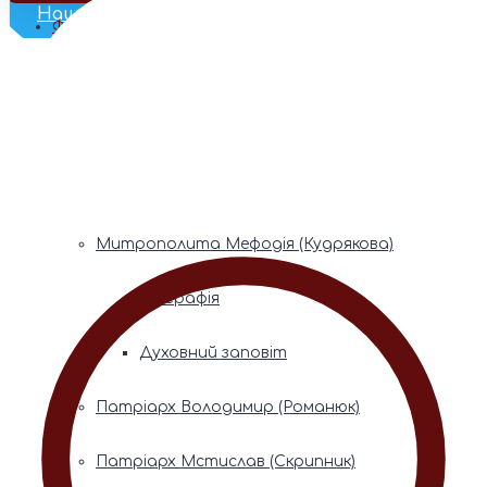
Наш Телеграм
Фонди пам’яті
Митрополита Володимира (Сабодана)
Біографія
Духовний заповіт
Митрополита Мефодія (Кудрякова)
Біографія
Духовний заповіт
Патріарх Володимир (Романюк)
Патріарх Мстислав (Скрипник)