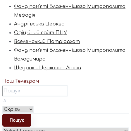
Фонд пам’яті Блаженнішого Митрополита
Мефодія
Андріївська Церква
Офіційний сайт ПЦУ
Вселенський Патріархат
Фонд пам’яті Блаженнішого Митрополита
Володимира
Щедрик – Церковна Лавка
Наш Телеграм
із