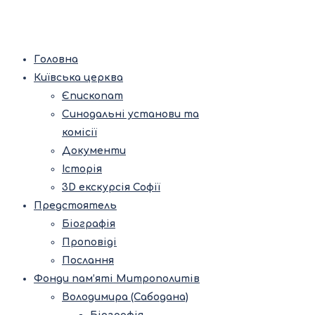
Головна
Київська церква
Єпископат
Синодальні установи та
комісії
Документи
Історія
3D екскурсія Софії
Предстоятель
Біографія
Проповіді
Послання
Фонди пам’яті Митрополитів
Володимира (Сабодана)