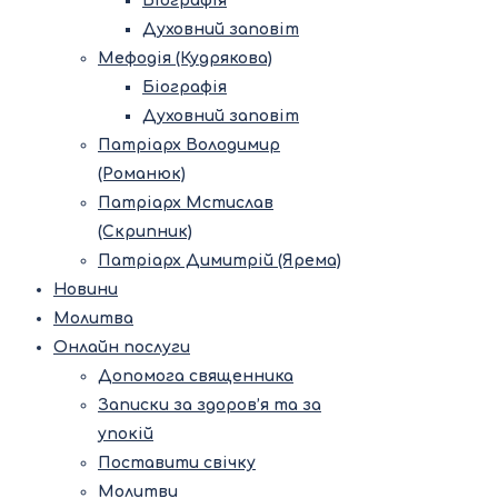
Біографія
Духовний заповіт
Мефодія (Кудрякова)
Біографія
Духовний заповіт
Патріарх Володимир
(Романюк)
Патріарх Мстислав
(Скрипник)
Патріарх Димитрій (Ярема)
Новини
Молитва
Онлайн послуги
Допомога священника
Записки за здоров’я та за
упокій
Поставити свічку
Молитви