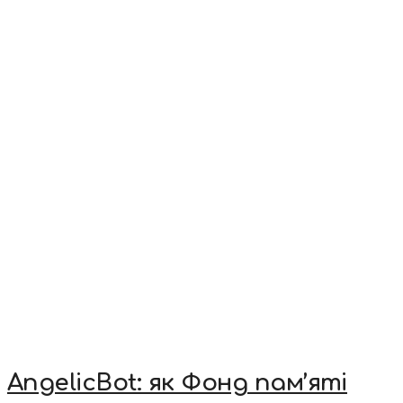
AngelicBot: як Фонд пам’яті