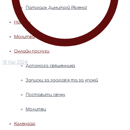
Патріарх Димитрій (Ярема)
Новини
Молитва
Онлайн послуги
18 Кві 2024
Допомога священника
Записки за здоров’я та за упокій
Поставити свічку
Молитви
Календар