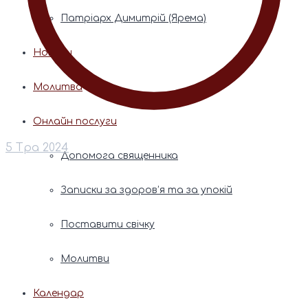
Патріарх Димитрій (Ярема)
Новини
Молитва
Онлайн послуги
5 Тра 2024
Допомога священника
Записки за здоров’я та за упокій
Поставити свічку
Молитви
Календар