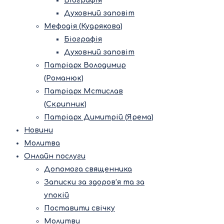
Біографія
Духовний заповіт
Мефодія (Кудрякова)
Біографія
Духовний заповіт
Патріарх Володимир
(Романюк)
Патріарх Мстислав
(Скрипник)
Патріарх Димитрій (Ярема)
Новини
Молитва
Онлайн послуги
Допомога священника
Записки за здоров’я та за
упокій
Поставити свічку
Молитви