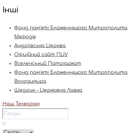
Інші
Фонд пам’яті Блаженнішого Митрополита
Мефодія
Андріївська Церква
Офіційний сайт ПЦУ
Вселенський Патріархат
Фонд пам’яті Блаженнішого Митрополита
Володимира
Щедрик – Церковна Лавка
Наш Телеграм
із