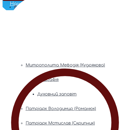
Наш Телеграм
Фонди пам’яті
Митрополита Володимира (Сабодана)
Біографія
Духовний заповіт
Митрополита Мефодія (Кудрякова)
Біографія
Духовний заповіт
Патріарх Володимир (Романюк)
Патріарх Мстислав (Скрипник)