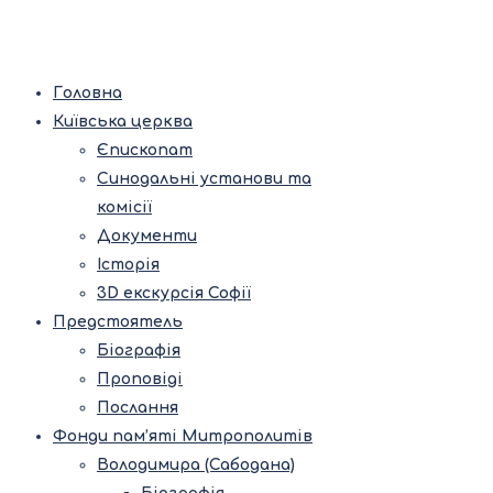
Головна
Київська церква
Єпископат
Синодальні установи та
комісії
Документи
Історія
3D екскурсія Софії
Предстоятель
Біографія
Проповіді
Послання
Фонди пам’яті Митрополитів
Володимира (Сабодана)